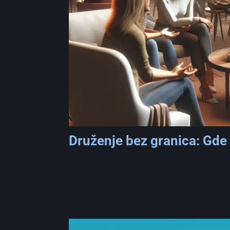
Druženje bez granica: Gde 
Druženje bez granica: Gde pronaći žene sprem
za prijateljstvo? – Online platforme kao mest
mogućnosti za povezivanje, koncept...