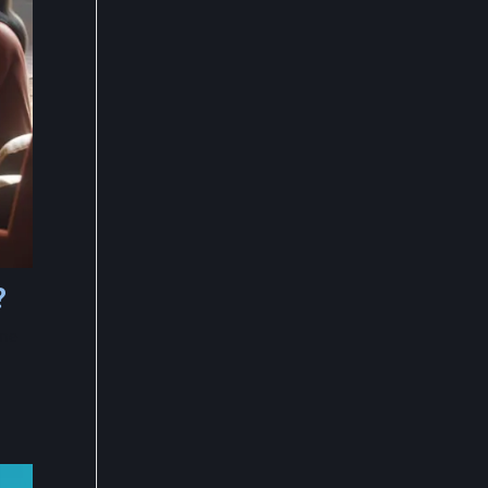
?
mne