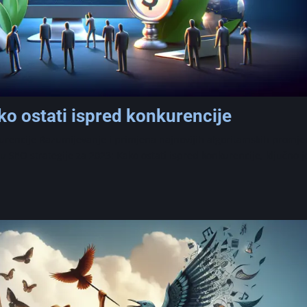
ko ostati ispred konkurencije
kurencije Razumijevanje i primjena najnovijih algoritamskih promje
 SEO strategije za 2023: Kako ostati ispred konkurencije, ključno j