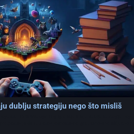
u dublju strategiju nego što misliš
nego što misliš Microgaming igre koje imaju dublju strategiju nego
pretpostavlja da su slotovi jednostavne igre zasnovane isključivo n