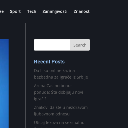
ze
Sport
Tech
Zanimljivosti
Znanost
Recent Posts
Da li su online kazina
bezbedna za igrače iz Srbije
Arena Casino bonus
ponuda: Šta dobijaju novi
igrači?
Znakovi da ste u nezdravom
ljubavnom odnosu
Uticaj lekova na seksualnu