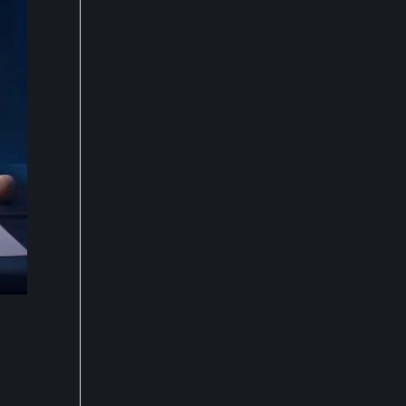
 što
a