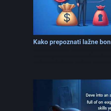
Kako prepoznati lažne bonu
Kako prepoznati lažne bonuse i izbjeći prevare
kazinuMnogi igrači danas koriste Online Casi
obećavaju velike dobitke. Međutim, upravo zbo