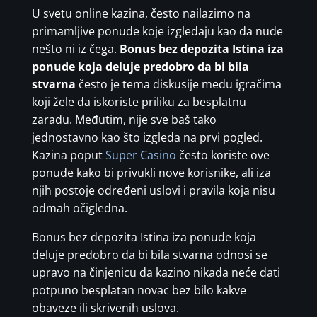
U svetu online kazina, često nailazimo na
primamljive ponude koje izgledaju kao da nude
nešto ni iz čega.
Bonus bez depozita Istina iza
ponude koja deluje predobro da bi bila
stvarna
često je tema diskusije među igračima
koji žele da iskoriste priliku za besplatnu
zaradu. Međutim, nije sve baš tako
jednostavno kao što izgleda na prvi pogled.
Kazina poput
Super Casino
često koriste ove
ponude kako bi privukli nove korisnike, ali iza
njih postoje određeni uslovi i pravila koja nisu
odmah očigledna.
Bonus bez depozita Istina iza ponude koja
deluje predobro da bi bila stvarna odnosi se
upravo na činjenicu da kazino nikada neće dati
potpuno besplatan novac bez bilo kakve
obaveze ili skrivenih uslova.