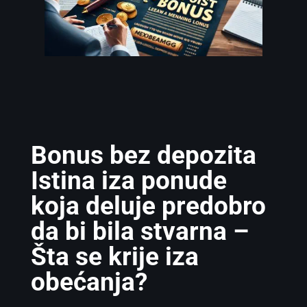
Bonus bez depozita
Istina iza ponude
koja deluje predobro
da bi bila stvarna –
Šta se krije iza
obećanja?