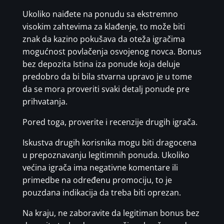
Ukoliko naiđete na ponudu sa ekstremno
visokim zahtevima za klađenje, to može biti
znak da kazino pokušava da oteža igračima
mogućnost povlačenja osvojenog novca. Bonus
bez depozita Istina iza ponude koja deluje
predobro da bi bila stvarna upravo je u tome
da se mora proveriti svaki detalj ponude pre
prihvatanja.
Pored toga, proverite i recenzije drugih igrača.
Iskustva drugih korisnika mogu biti dragocena
u prepoznavanju legitimnih ponuda. Ukoliko
većina igrača ima negativne komentare ili
primedbe na određenu promociju, to je
pouzdana indikacija da treba biti oprezan.
Na kraju, ne zaboravite da legitiman bonus bez