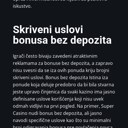
iskustvo.
Skriveni uslovi
bonusa bez depozita
Igrači često bivaju zavedeni atraktivnim
reklamama za bonuse bez depozita, a zapravo
nisu svesni da se iza ovih ponuda kriju brojni
skriveni uslovi. Bonus bez depozita Istina iza
ponude koja deluje predobro da bi bila stvarna
jeste upravo činjenica da svaki kazino ima jasno
definisane uslove korišćenja koji nisu uvek
odmah vidljivi na prvi pogled. Na primer, Super
Casino nudi bonus bez depozita, ali jasno
navodi specifične uslove kao što su minimalni
broj odigravanja bonusa pre povlačenja novca