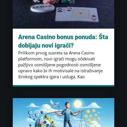
Arena Casino bonus ponuda: Šta
dobijaju novi igrači?
Prilikom prvog susreta sa Arena Casino
platformom, novi igrači mogu očekivati
pažljivo osmišljene pogodnosti osmišljene
upravo kako bi ih motivisale na istraživanje
širokog spektra igara i usluga. Kao