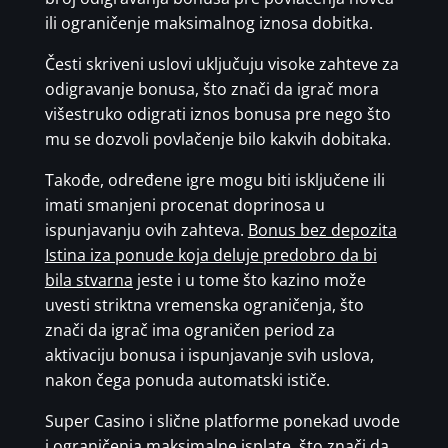
ili ograničenje maksimalnog iznosa dobitka.
Česti skriveni uslovi uključuju visoke zahteve za
odigravanje bonusa, što znači da igrač mora
višestruko odigrati iznos bonusa pre nego što
mu se dozvoli povlačenje bilo kakvih dobitaka.
Takođe, određene igre mogu biti isključene ili
imati smanjeni procenat doprinosa u
ispunjavanju ovih zahteva.
Bonus bez depozita
Istina iza ponude koja deluje predobro da bi
bila stvarna
jeste i u tome što kazino može
uvesti striktna vremenska ograničenja, što
znači da igrač ima ograničen period za
aktivaciju bonusa i ispunjavanje svih uslova,
nakon čega ponuda automatski ističe.
Super Casino i slične platforme ponekad uvode
i ograničenja maksimalne isplate, što znači da