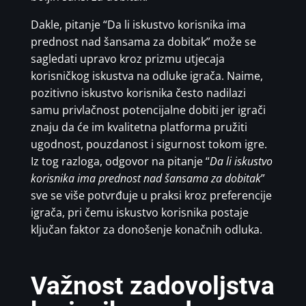
Dakle, pitanje “Da li iskustvo korisnika ima
prednost nad šansama za dobitak” može se
sagledati upravo kroz prizmu utjecaja
korisničkog iskustva na odluke igrača. Naime,
pozitivno iskustvo korisnika često nadilazi
samu privlačnost potencijalne dobiti jer igrači
znaju da će im kvalitetna platforma pružiti
ugodnost, pouzdanost i sigurnost tokom igre.
Iz tog razloga, odgovor na pitanje “
Da li iskustvo
korisnika ima prednost nad šansama za dobitak
”
sve se više potvrđuje u praksi kroz preferencije
igrača, pri čemu iskustvo korisnika postaje
ključan faktor za donošenje konačnih odluka.
Važnost zadovoljstva