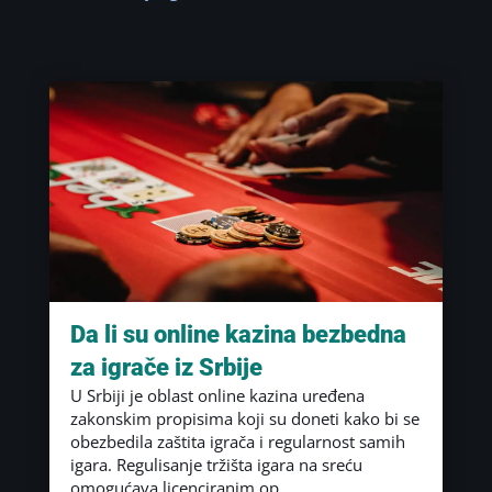
Da li su online kazina bezbedna
za igrače iz Srbije
U Srbiji je oblast online kazina uređena
zakonskim propisima koji su doneti kako bi se
obezbedila zaštita igrača i regularnost samih
igara. Regulisanje tržišta igara na sreću
omogućava licenciranim op