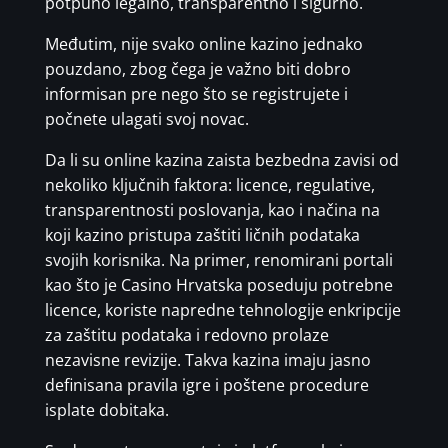
potpuno legalno, transparentno i sigurno.
Međutim, nije svako online kazino jednako
pouzdano, zbog čega je važno biti dobro
informisan pre nego što se registrujete i
počnete ulagati svoj novac.
Da li su online kazina zaista bezbedna zavisi od
nekoliko ključnih faktora: licence, regulative,
transparentnosti poslovanja, kao i načina na
koji kazino pristupa zaštiti ličnih podataka
svojih korisnika. Na primer, renomirani portali
kao što je Casino Hrvatska poseduju potrebne
licence, koriste napredne tehnologije enkripcije
za zaštitu podataka i redovno prolaze
nezavisne revizije. Takva kazina imaju jasno
definisana pravila igre i poštene procedure
isplate dobitaka.