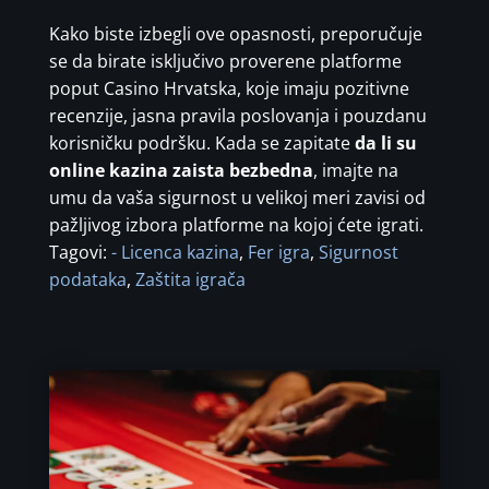
Kako biste izbegli ove opasnosti, preporučuje
se da birate isključivo proverene platforme
poput Casino Hrvatska, koje imaju pozitivne
recenzije, jasna pravila poslovanja i pouzdanu
korisničku podršku. Kada se zapitate
da li su
online kazina zaista bezbedna
, imajte na
umu da vaša sigurnost u velikoj meri zavisi od
pažljivog izbora platforme na kojoj ćete igrati.
Tagovi:
- Licenca kazina
,
Fer igra
,
Sigurnost
podataka
,
Zaštita igrača