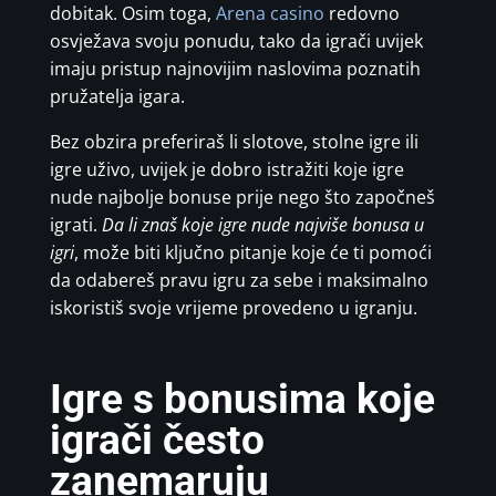
dobitak. Osim toga,
Arena casino
redovno
osvježava svoju ponudu, tako da igrači uvijek
imaju pristup najnovijim naslovima poznatih
pružatelja igara.
Bez obzira preferiraš li slotove, stolne igre ili
igre uživo, uvijek je dobro istražiti koje igre
nude najbolje bonuse prije nego što započneš
igrati.
Da li znaš koje igre nude najviše bonusa u
igri
, može biti ključno pitanje koje će ti pomoći
da odabereš pravu igru za sebe i maksimalno
iskoristiš svoje vrijeme provedeno u igranju.
Igre s bonusima koje
igrači često
zanemaruju