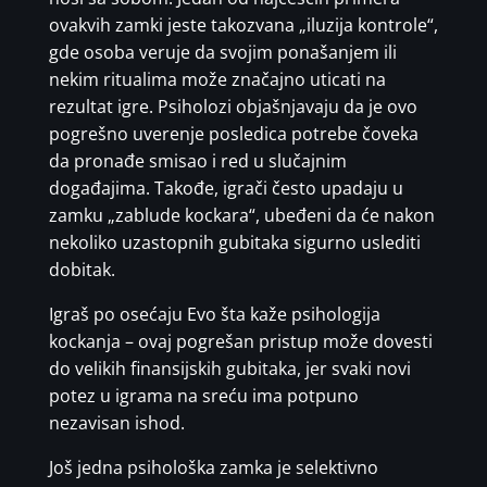
ovakvih zamki jeste takozvana „iluzija kontrole“,
gde osoba veruje da svojim ponašanjem ili
nekim ritualima može značajno uticati na
rezultat igre. Psiholozi objašnjavaju da je ovo
pogrešno uverenje posledica potrebe čoveka
da pronađe smisao i red u slučajnim
događajima. Takođe, igrači često upadaju u
zamku „zablude kockara“, ubeđeni da će nakon
nekoliko uzastopnih gubitaka sigurno uslediti
dobitak.
Igraš po osećaju Evo šta kaže psihologija
kockanja – ovaj pogrešan pristup može dovesti
do velikih finansijskih gubitaka, jer svaki novi
potez u igrama na sreću ima potpuno
nezavisan ishod.
Još jedna psihološka zamka je selektivno