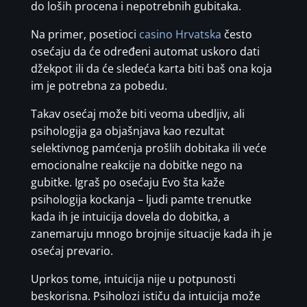
do loših procena i nepotrebnih gubitaka.
Na primer, posetioci
casino Hrvatska
često
osećaju da će određeni automat uskoro dati
džekpot ili da će sledeća karta biti baš ona koja
im je potrebna za pobedu.
Takav osećaj može biti veoma ubedljiv, ali
psihologija ga objašnjava kao rezultat
selektivnog pamćenja prošlih dobitaka ili veće
emocionalne reakcije na dobitke nego na
gubitke. Igraš po osećaju Evo šta kaže
psihologija kockanja – ljudi pamte trenutke
kada ih je intuicija dovela do dobitka, a
zanemaruju mnogo brojnije situacije kada ih je
osećaj prevario.
Uprkos tome, intuicija nije u potpunosti
beskorisna. Psiholozi ističu da intuicija može