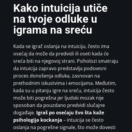
Kako intuicija utiče
na tvoje odluke u
igrama na sreću
Kada se igrač oslanja na intuiciju, često ima
osećaj da može da predvidi ili oseti kada će
sreća biti na njegovoj strani. Psiholozi smatraju
da intuicija zapravo predstavlja podsvesni
proces donošenja odluka, zasnovan na
prethodnim iskustvima i emocijama. Međutim,
kada su u pitanju igre na sreću, intuicija često
može biti pogrešna jer ljudski mozak nije
sposoban da pouzdano predvidi slučajne
događaje.
Igraš po osećaju Evo šta kaže
psihologija kockanja
– intuicija se često
oslanja na pogrešne signale, što može dovesti