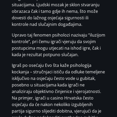
situacijama. Ljudski mozak je sklon stvaranju
obrazaca čak i tamo gdje ih nema, što može
dovesti do lažnog osjećaja sigurnosti ili
kontrole nad slučajnim događajima.
Upravo taj fenomen psiholozi nazivaju “iluzijom
kontrole”, pri čemu igrači vjeruju da svojim
postupcima mogu utjecati na ishod igre, čak i
kada je rezultat potpuno slučajan.
Igraš po osećaju Evo šta kaže psihologija
kockanja – stručnjaci ističu da odluke temeljene
isključivo na osjećaju često vode u gubitak,
posebno u situacijama kada igrači ne
analiziraju objektivno činjenice i vjerojatnosti.
Na primjer, igrači u casino Hrvatska često
osjećaju da će nakon nekoliko izgubljenih
partija sigurno slijediti dobitna, vjerujući da je