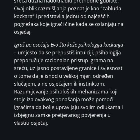
sreća dužna nadoknaditi prethodne gubitke.
Ovaj oblik razmišljanja poznat je kao “zabluda
kockara” i predstavlja jednu od najčešćih
pogrešaka koje igrači čine kada se oslanjaju na
osjećaj.
Igraš po osećaju Evo šta kaže psihologija kockanja
– umjesto da se prepustiš intuiciji, psihologija
preporučuje racionalan pristup igrama na
sreću, uz jasno postavljene granice i svjesnost
o tome da je ishod u velikoj mjeri određen
slučajem, a ne osjećajem ili instinktom.
Razumijevanje psiholoških mehanizama koji
stoje iza ovakvog ponašanja može pomoći
igračima da bolje upravljaju svojim odlukama i
izbjegnu zamke pretjeranog povjerenja u
vlastiti osjećaj.