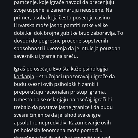
pamćenje, koje igrače navodi da precenjuju
svoje uspehe, a zanemaruju neuspehe. Na
primer, osoba koja često posećuje casino
Hrvatska može jasno pamtiti retke velike
dobitke, dok brojne gubitke brzo zaboravlja. To
dovodi do pogrešne procene sopstvenih
sposobnosti i uverenja da je intuicija pouzdan
saveznik u igrama na sreću.
Igraš po osećaju Evo šta kaže psihologija
kockanja
– stručnjaci upozoravaju igrače da
budu svesni ovih psiholoških zamki i
preporučuju racionalan pristup igrama.
Umesto da se oslanjaju na osećaj, igrači bi
trebalo da postave jasne granice i da budu
svesni činjenice da je ishod svake igre
apsolutno nepredvidiv. Razumevanje ovih
psiholoških fenomena može pomoći u
donošenju boljih odluka i smanjiti rizik od