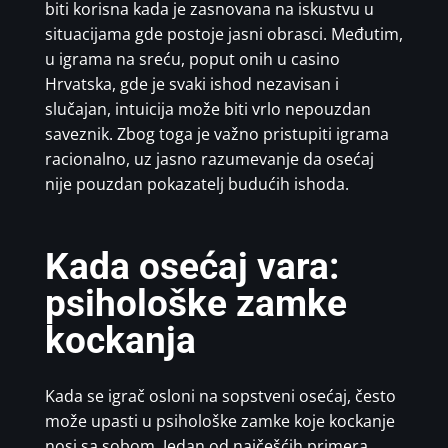
biti korisna kada je zasnovana na iskustvu u
situacijama gde postoje jasni obrasci. Međutim,
u igrama na sreću, poput onih u casino
Hrvatska, gde je svaki ishod nezavisan i
slučajan, intuicija može biti vrlo nepouzdan
saveznik. Zbog toga je važno pristupiti igrama
racionalno, uz jasno razumevanje da osećaj
nije pouzdan pokazatelj budućih ishoda.
Kada osećaj vara:
psihološke zamke
kockanja
Kada se igrač osloni na sopstveni osećaj, često
može upasti u psihološke zamke koje kockanje
nosi sa sobom. Jedan od najčešćih primera