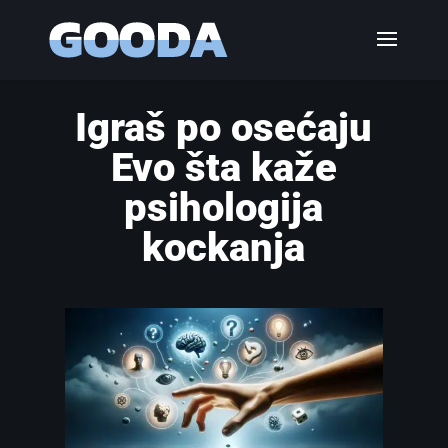
Igraš po osećaju
Evo šta kaže
psihologija
kockanja