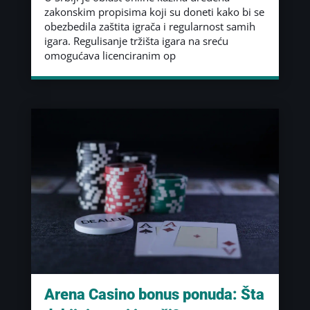
zakonskim propisima koji su doneti kako bi se
obezbedila zaštita igrača i regularnost samih
igara. Regulisanje tržišta igara na sreću
omogućava licenciranim op
Arena Casino bonus ponuda: Šta