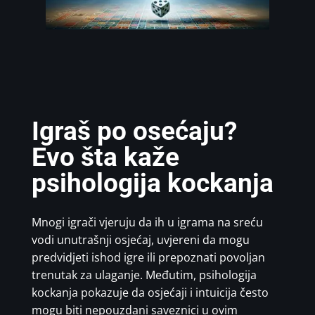
Igraš po osećaju?
Evo šta kaže
psihologija kockanja
Mnogi igrači vjeruju da ih u igrama na sreću
vodi unutrašnji osjećaj, uvjereni da mogu
predvidjeti ishod igre ili prepoznati povoljan
trenutak za ulaganje. Međutim, psihologija
kockanja pokazuje da osjećaji i intuicija često
mogu biti nepouzdani saveznici u ovim