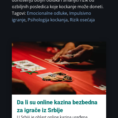
ozbiljnih posledica koje kockanje može doneti.
Tagovi:
Emocionalne odluke
,
Impulsivno
igranje
,
Psihologija kockanja
,
Rizik osećaja
Da li su online kazina bezbedna
za igrače iz Srbije
U Srbiji je oblast online kazina uređena