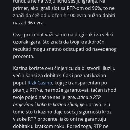
rundi, a ne na tvoju ličnu sesiju igranja. Na
primer, ako igraš slot sa RTP-om od 96%, to ne
znači da ćeš od uloženih 100 evra nužno dobiti
nazad 96 evra.
Ovaj procenat važi samo na dugi rok i za veliki
uzorak igara, što znači da tvoji kratkoročni
rezultati mogu znatno odstupati od navedenog
procenta.
Kazina koriste ovu činjenicu da bi stvorili iluziju
većih šansi za dobitak. Čak i poznati kazino
poput
Rizk Casino
, koji je transparentan po
pitanju RTP-a, ne može garantovati tačan ishod
tvoje pojedinačne sesije igre.
Istina o RTP
brojevima i kako te kazino zbunjuje
upravo je u
tome što ti kazino daje osećaj sigurnosti kroz
visoke RTP procente, iako oni ne garantuju
dobitak u kratkom roku. Pored toga, RTP ne