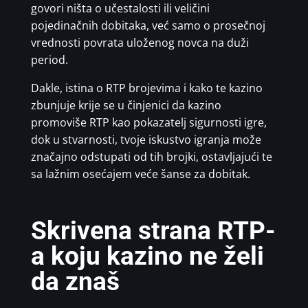
govori ništa o učestalosti ili veličini
pojedinačnih dobitaka, već samo o prosečnoj
vrednosti povrata uloženog novca na duži
period.
Dakle, istina o RTP brojevima i kako te kazino
zbunjuje krije se u činjenici da kazino
promoviše RTP kao pokazatelj sigurnosti igre,
dok u stvarnosti, tvoje iskustvo igranja može
značajno odstupati od tih brojki, ostavljajući te
sa lažnim osećajem veće šanse za dobitak.
Skrivena strana RTP-
a koju kazino ne želi
da znaš