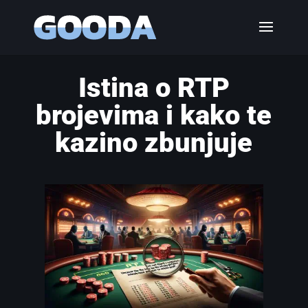
Istina o RTP
brojevima i kako te
kazino zbunjuje