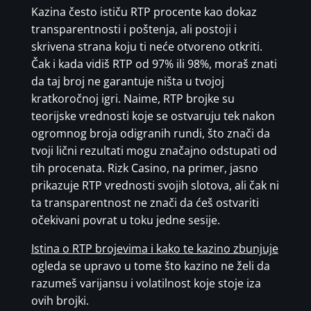
Kazina često ističu RTP procente kao dokaz
transparentnosti i poštenja, ali postoji i
skrivena strana koju ti neće otvoreno otkriti.
Čak i kada vidiš RTP od 97% ili 98%, moraš znati
da taj broj ne garantuje ništa u tvojoj
kratkoročnoj igri. Naime, RTP brojke su
teorijske vrednosti koje se ostvaruju tek nakon
ogromnog broja odigranih rundi, što znači da
tvoji lični rezultati mogu značajno odstupati od
tih procenata. Rizk Casino, na primer, jasno
prikazuje RTP vrednosti svojih slotova, ali čak ni
ta transparentnost ne znači da ćeš ostvariti
očekivani povrat u toku jedne sesije.
Istina o RTP brojevima i kako te kazino zbunjuje
ogleda se upravo u tome što kazino ne želi da
razumeš varijansu i volatilnost koje stoje iza
ovih brojki.