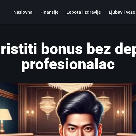
Naslovna
Finansije
Lepota i zdravlje
Ljubav i veze
ristiti bonus bez de
profesionalac