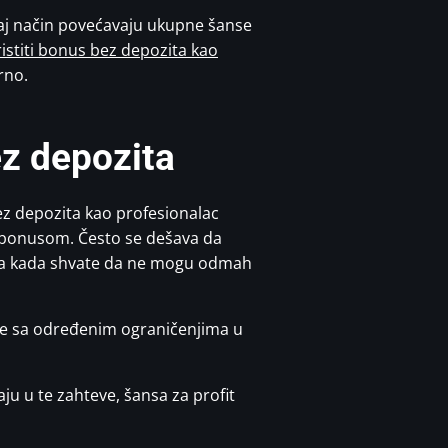
 taj način povećavaju ukupne šanse
ristiti bonus bez depozita kao
rno.
z depozita
bez depozita kao profesionalac
sa bonusom. Često se dešava da
nja kada shvate da ne mogu odmah
aze sa određenim ograničenjima u
ju u te zahteve, šansa za profit