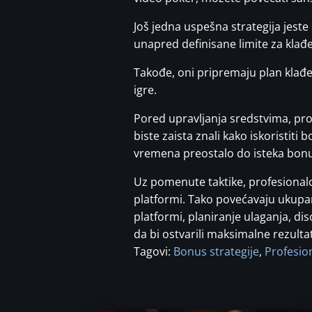
Još jedna uspešna strategija jeste
unapred definisane limite za klađe
Takođe, oni pripremaju plan klađen
igre.
Pored upravljanja sredstvima, pr
biste zaista znali kako iskoristit
vremena preostalo do isteka bonus
Uz pomenute taktike, profesionalci
platformi. Tako povećavaju ukupan
platformi, planiranje ulaganja, dis
da bi ostvarili maksimalne rezult
Tagovi:
Bonus strategije
,
Profesion