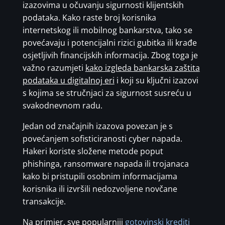
izazovima u očuvanju sigurnosti klijentskih
podataka. Kako raste broj korisnika
internetskog ili mobilnog bankarstva, tako se
povećavaju i potencijalni rizici gubitka ili krađe
osjetljivih financijskih informacija. Zbog toga je
važno razumjeti
kako izgleda bankarska zaštita
podataka u digitalnoj eri
i koji su ključni izazovi
s kojima se stručnjaci za sigurnost susreću u
svakodnevnom radu.
Jedan od značajnih izazova povezan je s
povećanjem sofisticiranosti cyber napada.
Hakeri koriste složene metode poput
phishinga, ransomware napada ili trojanaca
kako bi pristupili osobnim informacijama
korisnika ili izvršili nedozvoljene novčane
transakcije.
Na primjer, sve popularniji
gotovinski krediti