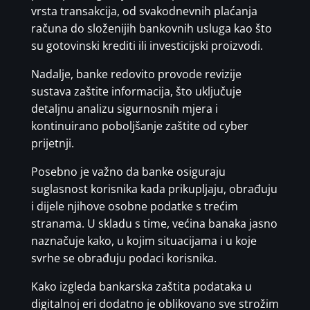
vrsta transakcija, od svakodnevnih plaćanja
računa do složenijih bankovnih usluga kao što
su gotovinski krediti ili investicijski proizvodi.
Nadalje, banke redovito provode revizije
sustava zaštite informacija, što uključuje
detaljnu analizu sigurnosnih mjera i
kontinuirano poboljšanje zaštite od cyber
prijetnji.
Posebno je važno da banke osiguraju
suglasnost korisnika kada prikupljaju, obrađuju
i dijele njihove osobne podatke s trećim
stranama. U skladu s time, većina banaka jasno
naznačuje kako, u kojim situacijama i u koje
svrhe se obrađuju podaci korisnika.
Kako izgleda bankarska zaštita podataka u
digitalnoj eri dodatno je oblikovano sve strožim