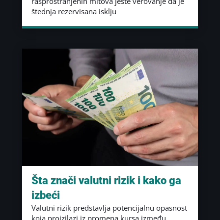
rasprostranjenih mitova jeste verovanje da je
štednja rezervisana isklju
Šta znači valutni rizik i kako ga
izbeći
Valutni rizik predstavlja potencijalnu opasnost
koja proizilazi iz promena kursa između