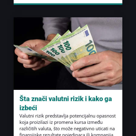
Šta znači valutni rizik i kako ga
izbeći
Valutni rizik predstavlja potencijalnu opasnost
koja proizilazi iz promena kursa između
različitih valuta, što može negativno uticati na
finansijske rezultate pojedinaca ili kompanija