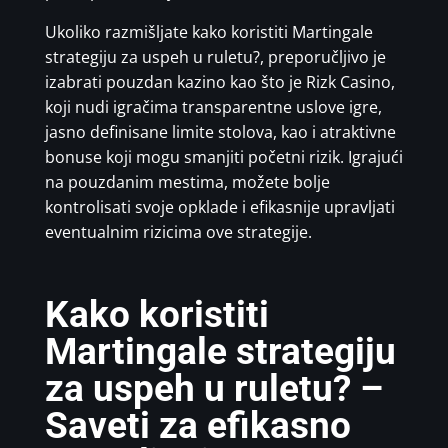
Ukoliko razmišljate kako koristiti Martingale
strategiju za uspeh u ruletu?, preporučljivo je
izabrati pouzdan kazino kao što je Rizk Casino,
koji nudi igračima transparentne uslove igre,
jasno definisane limite stolova, kao i atraktivne
bonuse koji mogu smanjiti početni rizik. Igrajući
na pouzdanim mestima, možete bolje
kontrolisati svoje opklade i efikasnije upravljati
eventualnim rizicima ove strategije.
Kako koristiti
Martingale strategiju
za uspeh u ruletu? –
Saveti za efikasno