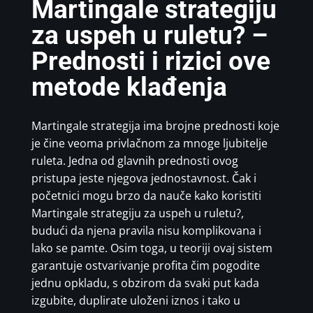
Martingale strategiju
za uspeh u ruletu? –
Prednosti i rizici ove
metode klađenja
Martingale strategija ima brojne prednosti koje
je čine veoma privlačnom za mnoge ljubitelje
ruleta. Jedna od glavnih prednosti ovog
pristupa jeste njegova jednostavnost. Čak i
početnici mogu brzo da nauče kako koristiti
Martingale strategiju za uspeh u ruletu?,
budući da njena pravila nisu komplikovana i
lako se pamte. Osim toga, u teoriji ovaj sistem
garantuje ostvarivanje profita čim pogodite
jednu opkladu, s obzirom da svaki put kada
izgubite, duplirate uloženi iznos i tako u