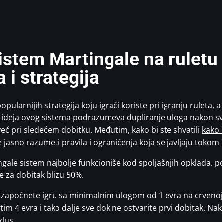
sistem Martingale na ruletu
 i strategija
pularnijih strategija koju igrači koriste pri igranju ruleta, a
ideja ovog sistema podrazumeva dupliranje uloga nakon svak
eć pri sledećem dobitku. Međutim, kako bi ste shvatili
kako 
 jasno razumeti pravila i ograničenja koja se javljaju tokom 
ngale sistem najbolje funkcioniše kod spoljašnjih opklada, 
se za dobitak blizu 50%.
 započnete igru sa minimalnim ulogom od 1 evra na crvenoj bo
 zatim 4 evra i tako dalje sve dok ne ostvarite prvi dobitak. 
klus.