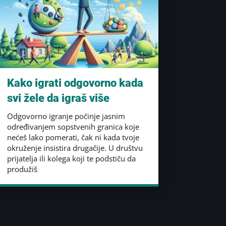
Kako igrati odgovorno kada
svi žele da igraš više
Odgovorno igranje počinje jasnim
određivanjem sopstvenih granica koje
nećeš lako pomerati, čak ni kada tvoje
okruženje insistira drugačije. U društvu
prijatelja ili kolega koji te podstiču da
produžiš