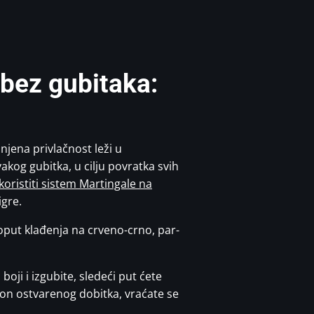
 bez gubitaka:
 njena privlačnost leži u
og gubitka, u cilju povratka svih
koristiti sistem Martingale na
igre.
poput klađenja na crveno-crno, par-
ji i izgubite, sledeći put ćete
Nakon ostvarenog dobitka, vraćate se