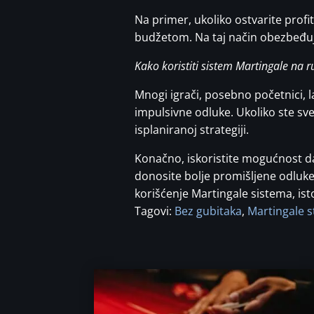
Na primer, ukoliko ostvarite profi
budžetom. Na taj način obezbeđuje
Kako koristiti sistem Martingale na r
Mnogi igrači, posebno početnici, 
impulsivne odluke. Ukoliko ste sve
isplaniranoj strategiji.
Konačno, iskoristite mogućnost d
donosite bolje promišljene odluke
korišćenje Martingale sistema, is
Tagovi:
Bez gubitaka
,
Martingale s