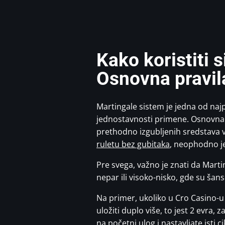
Kako koristiti 
Osnovna pravila
Martingale sistem je jedna od najpo
jednostavnosti primene. Osnovna 
prethodno izgubljenih sredstava v
ruletu bez gubitaka
, neophodno je
Pre svega, važno je znati da Marti
nepar ili visoko-nisko, gde su šan
Na primer, ukoliko u Cro Casino-u
uložiti duplo više, to jest 2 evra,
na početni ulog i nastavljate isti ci