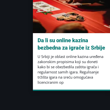
Da li su online kazina
bezbedna za igrače iz Srbije
U Srbiji je oblast online kazina uređena
zakonskim propisima koji su doneti
kako bi se obezbedila zaštita igrača i
regularnost samih igara. Regulisanje
tržišta igara na sreću omogućava
licenciranim op