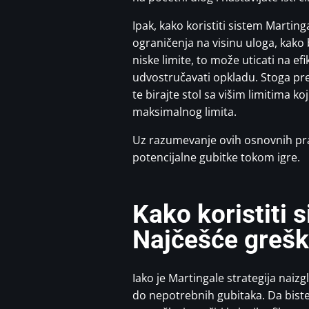
Ipak, kako koristiti sistem Martin
ograničenja na visinu uloga, kako b
niske limite, to može uticati na 
udvostručavati opkladu. Stoga pre 
te birajte stol sa višim limitima
maksimalnog limita.
Uz razumevanje ovih osnovnih pra
potencijalne gubitke tokom igre.
Kako koristiti 
Najčešće greške
Iako je Martingale strategija naiz
do nepotrebnih gubitaka. Da biste 