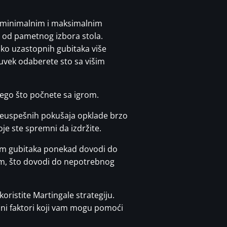
m minimalnim i maksimalnim
 od pametnog izbora stola.
ko uzastopnih gubitaka više
 uvek odaberete sto sa višim
nego što počnete sa igrom.
o neuspešnih pokušaja opklade brzo
je ste spremni da izdržite.
zom gubitaka ponekad dovodi do
rom, što dovodi do nepotrebnog
oristite Martingale strategiju.
učni faktori koji vam mogu pomoći