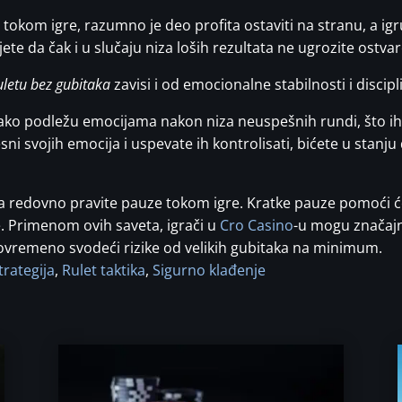
t tokom igre, razumno je deo profita ostaviti na stranu, a i
te da čak i u slučaju niza loših rezultata ne ugrozite ostva
uletu bez gubitaka
zavisi i od emocionalne stabilnosti i discipl
lako podležu emocijama nakon niza neuspešnih rundi, što ih
sni svojih emocija i uspevate ih kontrolisati, bićete u stan
a redovno pravite pauze tokom igre. Kratke pauze pomoći će
. Primenom ovih saveta, igrači u
Cro Casino
-u mogu značaj
tovremeno svodeći rizike od velikih gubitaka na minimum.
trategija
,
Rulet taktika
,
Sigurno klađenje