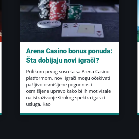
Arena Casino bonus ponuda:
Šta dobijaju novi igrači?
Prilikom prvog susreta sa Arena Casino
platformom, novi igrači mogu očekivati
pažljivo osmišljene pogodnosti
osmišljene upravo kako bi ih motivisale
na istraživanje širokog spektra igara i
usluga. Kao