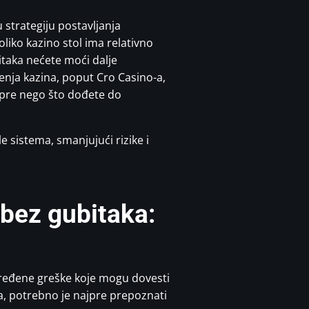
 strategiju postavljanja
oliko kazino stol ima relativno
itaka nećete moći dalje
čenja kazina, poput Cro Casino-a,
a pre nego što dođete do
sistema, smanjujući rizike i
 bez gubitaka:
 određene greške koje mogu dovesti
ka, potrebno je najpre prepoznati