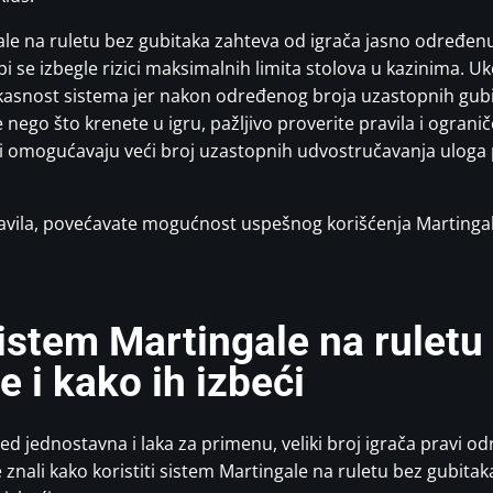
gale na ruletu bez gubitaka zahteva od igrača jasno određenu
i se izbegle rizici maksimalnih limita stolova u kazinima. Uk
efikasnost sistema jer nakon određenog broja uzastopnih gub
nego što krenete u igru, pažljivo proverite pravila i ograni
 koji omogućavaju veći broj uzastopnih udvostručavanja ulog
vila, povećavate mogućnost uspešnog korišćenja Martingale 
sistem Martingale na ruletu
 i kako ih izbeći
gled jednostavna i laka za primenu, veliki broj igrača pravi
znali kako koristiti sistem Martingale na ruletu bez gubita