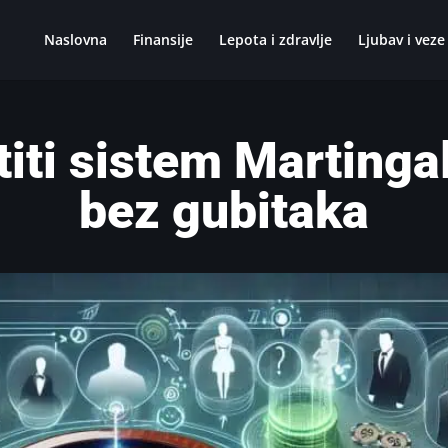
Naslovna
Finansije
Lepota i zdravlje
Ljubav i veze
titi sistem Martingal
bez gubitaka