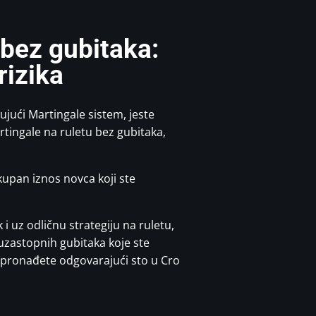
 bez gubitaka:
rizika
čujući Martingale sistem, jeste
artingale na ruletu bez gubitaka,
kupan iznos novca koji ste
 i uz odličnu strategiju na ruletu,
zastopnih gubitaka koje ste
 pronađete odgovarajući sto u Cro