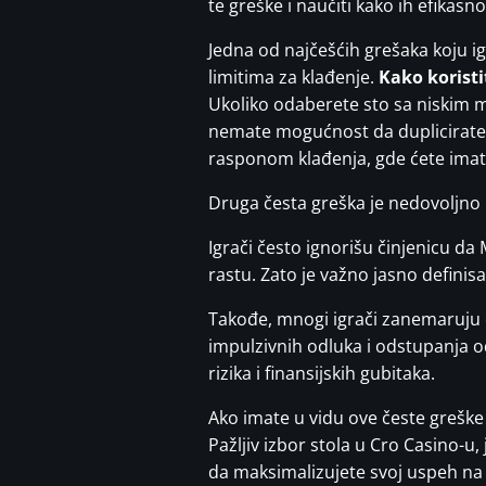
te greške i naučiti kako ih efikasno
Jedna od najčešćih grešaka koju 
limitima za klađenje.
Kako koristi
Ukoliko odaberete sto sa niskim 
nemate mogućnost da duplicirate s
rasponom klađenja, gde ćete imati
Druga česta greška je nedovoljno 
Igrači često ignorišu činjenicu da
rastu. Zato je važno jasno definis
Takođe, mnogi igrači zanemaruju 
impulzivnih odluka i odstupanja o
rizika i finansijskih gubitaka.
Ako imate u vidu ove česte greške 
Pažljiv izbor stola u Cro Casino-
da maksimalizujete svoj uspeh na 