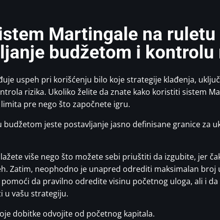
sistem Martingale na ruletu
ljanje budžetom i kontrolu 
uje uspeh pri korišćenju bilo koje strategije klađenja, uklju
trola rizika. Ukoliko želite da znate kako koristiti sistem M
h limita pre nego što započnete igru.
u budžetom jeste postavljanje jasno definisane granice za u
ažete više nego što možete sebi priuštiti da izgubite, jer čak
h. Zatim, neophodno je unapred odrediti maksimalan broj u
omoći da pravilno odredite visinu početnog uloga, ali i da
i u vašu strategiju.
oje dobitke odvojite od početnog kapitala.