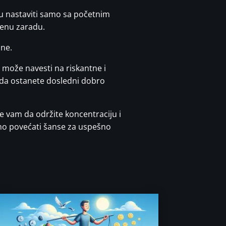
gru nastaviti samo sa početnim
renu zaradu.
ine.
 može navesti na riskantne i
ju da ostanete dosledni dobro
 vam da održite koncentraciju i
no povećati šanse za uspešno