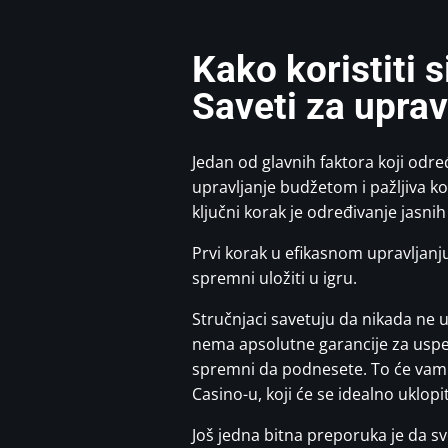
Kako koristiti 
Saveti za uprav
Jedan od glavnih faktora koji određ
upravljanje budžetom i pažljiva kon
ključni korak je određivanje jasni
Prvi korak u efikasnom upravljanj
spremni uložiti u igru.
Stručnjaci savetuju da nikada ne ul
nema apsolutne garancije za uspe
spremni da podnesete. To će vam p
Casino-u, koji će se idealno uklopit
Još jedna bitna preporuka je da sv