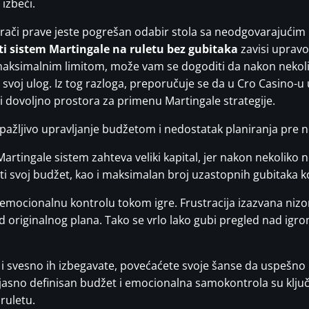
 izbeći.
igrači prave jeste pogrešan odabir stola sa neodgovarajući
ti sistem Martingale na ruletu bez gubitaka
zavisi upravo
maksimalnim limitom, može vam se dogoditi da nakon nekoli
voj ulog. Iz tog razloga, preporučuje se da u Cro Casino-u
 dovoljno prostora za primenu Martingale strategije.
pažljivo upravljanje budžetom i nedostatak planiranja pre 
 Martingale sistem zahteva veliki kapital, jer nakon nekolik
ati svoj budžet, kao i maksimalan broj uzastopnih gubitaka ko
emocionalnu kontrolu tokom igre. Frustracija izazvana ni
d originalnog plana. Tako se vrlo lako gubi pregled nad ig
i svesno ih izbegavate, povećaćete svoje šanse da uspešno k
u, jasno definisan budžet i emocionalna samokontrola su klj
ruletu.