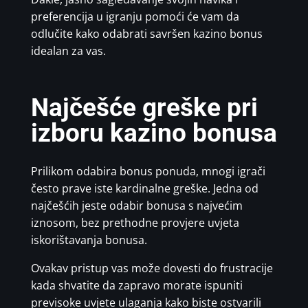
preferencija u igranju pomoći će vam da
odlučite kako odabrati savršen kazino bonus
idealan za vas.
Najčešće greške pri
izboru kazino bonusa
Prilikom odabira bonus ponuda, mnogi igrači
često prave iste kardinalne greške. Jedna od
najčešćih jeste odabir bonusa s najvećim
iznosom, bez prethodne provjere uvjeta
iskorištavanja bonusa.
Ovakav pristup vas može dovesti do frustracije
kada shvatite da zapravo morate ispuniti
previsoke uvjete ulaganja kako biste ostvarili