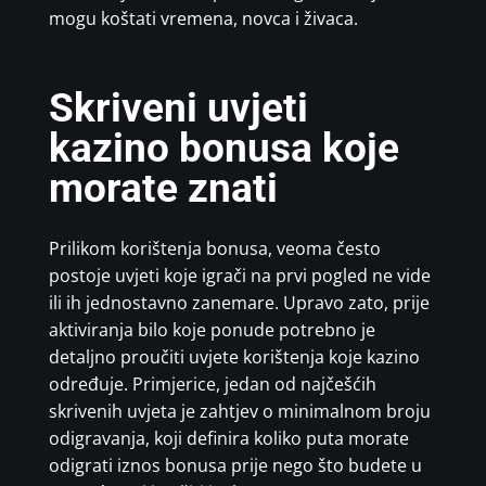
mogu koštati vremena, novca i živaca.
Skriveni uvjeti
kazino bonusa koje
morate znati
Prilikom korištenja bonusa, veoma često
postoje uvjeti koje igrači na prvi pogled ne vide
ili ih jednostavno zanemare. Upravo zato, prije
aktiviranja bilo koje ponude potrebno je
detaljno proučiti uvjete korištenja koje kazino
određuje. Primjerice, jedan od najčešćih
skrivenih uvjeta je zahtjev o minimalnom broju
odigravanja, koji definira koliko puta morate
odigrati iznos bonusa prije nego što budete u