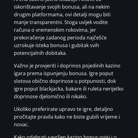
iskorištavanje svojih bonusa, ali na nekim
drugim platformama, ovi detalji mogu biti
manje transparentni. Stoga uvijek vodite
računa o vremenskim rokovima, jer
prekoračenje zadanog perioda najčešće
uzrokuje isteka bonusa i gubitak svih
potencijalnih dobitaka.
Važno je provjeriti i doprinos pojedinih kazino
igara prema ispunjenju bonusa. Igre poput
slotova obično doprinose u potpunosti, dok
igre poput blackjacka, bakare ili ruleta nerijetko
doprinose djelomično ili nikako.
Ukoliko preferirate upravo te igre, detaljno
pročitajte pravila kako ne biste gubili vrijeme i
novac.
Kako odabrati savršen kazino bonus ovisi i o