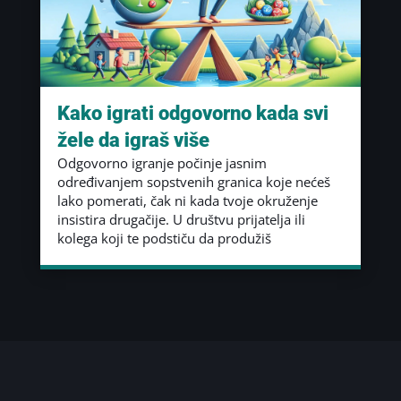
Kako igrati odgovorno kada svi
žele da igraš više
Odgovorno igranje počinje jasnim
određivanjem sopstvenih granica koje nećeš
lako pomerati, čak ni kada tvoje okruženje
insistira drugačije. U društvu prijatelja ili
kolega koji te podstiču da produžiš