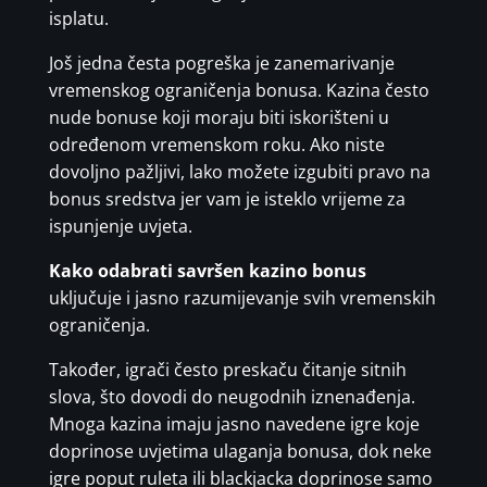
isplatu.
Još jedna česta pogreška je zanemarivanje
vremenskog ograničenja bonusa. Kazina često
nude bonuse koji moraju biti iskorišteni u
određenom vremenskom roku. Ako niste
dovoljno pažljivi, lako možete izgubiti pravo na
bonus sredstva jer vam je isteklo vrijeme za
ispunjenje uvjeta.
Kako odabrati savršen kazino bonus
uključuje i jasno razumijevanje svih vremenskih
ograničenja.
Također, igrači često preskaču čitanje sitnih
slova, što dovodi do neugodnih iznenađenja.
Mnoga kazina imaju jasno navedene igre koje
doprinose uvjetima ulaganja bonusa, dok neke
igre poput ruleta ili blackjacka doprinose samo