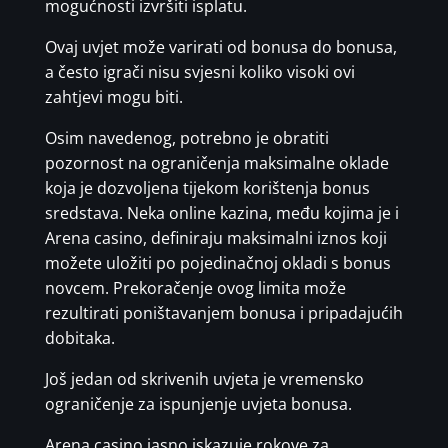
mogućnosti izvršiti isplatu.
Ovaj uvjet može varirati od bonusa do bonusa,
a često igrači nisu svjesni koliko visoki ovi
zahtjevi mogu biti.
Osim navedenog, potrebno je obratiti
pozornost na ograničenja maksimalne oklade
koja je dozvoljena tijekom korištenja bonus
sredstava. Neka online kazina, među kojima je i
Arena casino, definiraju maksimalni iznos koji
možete uložiti po pojedinačnoj okladi s bonus
novcem. Prekoračenje ovog limita može
rezultirati poništavanjem bonusa i pripadajućih
dobitaka.
Još jedan od skrivenih uvjeta je vremensko
ograničenje za ispunjenje uvjeta bonusa.
Arena casino jasno iskazuje rokove za