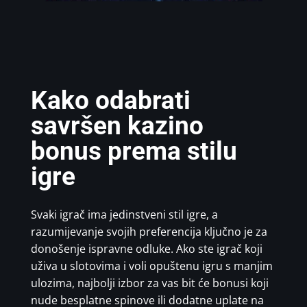
Kako odabrati
savršen kazino
bonus prema stilu
igre
Svaki igrač ima jedinstveni stil igre, a
razumijevanje svojih preferencija ključno je za
donošenje ispravne odluke. Ako ste igrač koji
uživa u slotovima i voli opuštenu igru s manjim
ulozima, najbolji izbor za vas bit će bonusi koji
nude besplatne spinove ili dodatne uplate na