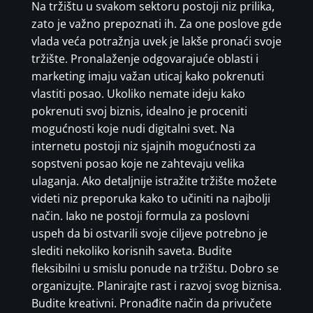
Na tržištu u svakom sektoru postoji niz prilika,
zato je važno prepoznati ih. Za one poslove gde
vlada veća potražnja uvek je lakše pronaći svoje
tržište. Pronalaženje odgovarajuće oblasti i
marketing imaju važan uticaj kako pokrenuti
vlastiti posao. Ukoliko nemate ideju kako
pokrenuti svoj biznis, idealno je proceniti
mogućnosti koje nudi digitalni svet. Na
internetu postoji niz sjajnih mogućnosti za
sopstveni posao koje ne zahtevaju velika
ulaganja. Ako detaljnije istražite tržište možete
videti niz preporuka kako to učiniti na najbolji
način. Iako ne postoji formula za poslovni
uspeh da bi ostvarili svoje ciljeve potrebno je
slediti nekoliko korisnih saveta. Budite
fleksibilni u smislu ponude na tržištu. Dobro se
organizujte. Planirajte rast i razvoj svog biznisa.
Budite kreativni. Pronađite način da privučete