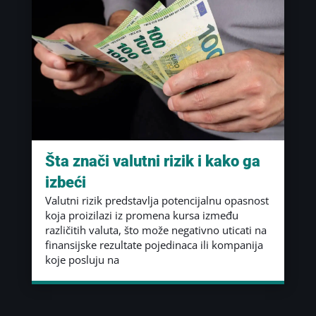
Šta znači valutni rizik i kako ga
izbeći
Valutni rizik predstavlja potencijalnu opasnost
koja proizilazi iz promena kursa između
različitih valuta, što može negativno uticati na
finansijske rezultate pojedinaca ili kompanija
koje posluju na