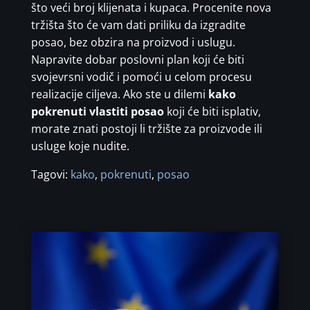
što veći broj klijenata i kupaca. Procenite nova
tržišta što će vam dati priliku da izgradite
posao, bez obzira na proizvod i uslugu.
Napravite dobar poslovni plan koji će biti
svojevrsni vodič i pomoći u celom procesu
realizacije ciljeva. Ako ste u dilemi
kako
pokrenuti vlastiti posao
koji će biti isplativ,
morate znati postoji li tržište za proizvode ili
usluge koje nudite.
Tagovi:
kako
,
pokrenuti
,
posao