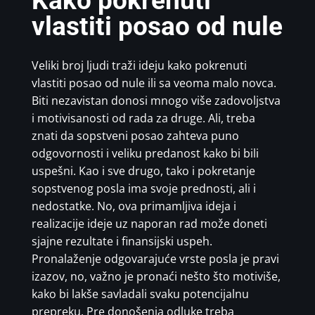
Kako pokrenuti
vlastiti posao od nule
Veliki broj ljudi traži ideju kako pokrenuti
vlastiti posao od nule ili sa veoma malo novca.
Biti nezavistan donosi mnogo više zadovoljstva
i motivisanosti od rada za druge. Ali, treba
znati da sopstveni posao zahteva puno
odgovornosti i veliku predanost kako bi bili
uspešni. Kao i sve drugo, tako i pokretanje
sopstvenog posla ima svoje prednosti, ali i
nedostatke. No, ova primamljiva ideja i
realizacije ideje uz naporan rad može doneti
sjajne rezultate i finansijski uspeh.
Pronalaženje odgovarajuće vrste posla je pravi
izazov, no, važno je pronaći nešto što motiviše,
kako bi lakše savladali svaku potencijalnu
prepreku. Pre donošenja odluke treba