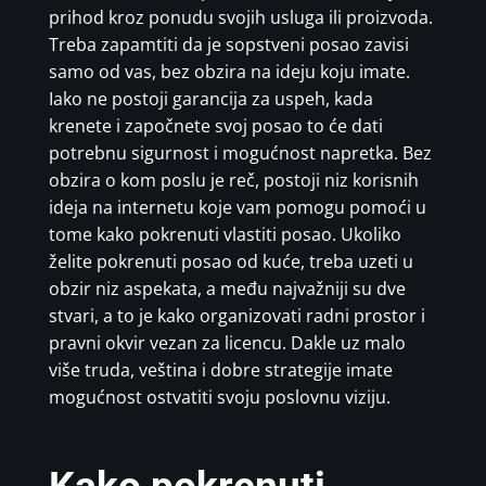
prihod kroz ponudu svojih usluga ili proizvoda.
Treba zapamtiti da je sopstveni posao zavisi
samo od vas, bez obzira na ideju koju imate.
Iako ne postoji garancija za uspeh, kada
krenete i započnete svoj posao to će dati
potrebnu sigurnost i mogućnost napretka. Bez
obzira o kom poslu je reč, postoji niz korisnih
ideja na internetu koje vam pomogu pomoći u
tome kako pokrenuti vlastiti posao. Ukoliko
želite pokrenuti posao od kuće, treba uzeti u
obzir niz aspekata, a među najvažniji su dve
stvari, a to je kako organizovati radni prostor i
pravni okvir vezan za licencu. Dakle uz malo
više truda, veština i dobre strategije imate
mogućnost ostvatiti svoju poslovnu viziju.