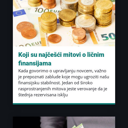
Koji su najčešći mitovi o ličnim
finansijama
Kada govorimo o upravljanju novcem, važno
je prepoznati zablude koje mogu ugroziti našu
finansijsku stabilnost. Jedan od široko
rasprostranjenih mitova jeste verovanje da je
štednja rezervisana isklju