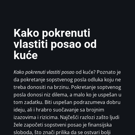
Kako pokrenuti
vlastiti posao od
kuće
Kako pokrenuti vlastiti posao
od kuće? Poznato je
da pokretanje sopstvenog posla odluka koju ne
treba donositi na brzinu. Pokretanje soptvenog
posla donosi niz dilema, a malo ko je uspešan u
tom zadatku. Biti uspešan podrazumeva dobru
ideju, ali i hrabro suočavanje sa brojnim
izazovima i rizicima. Najčešći razlozi zašto ljudi
žele započeti sopstveni posao je finansijska
sloboda, što znači prilika da se ostvari bolji