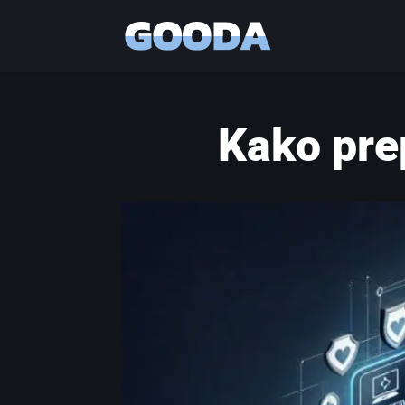
Kako pre