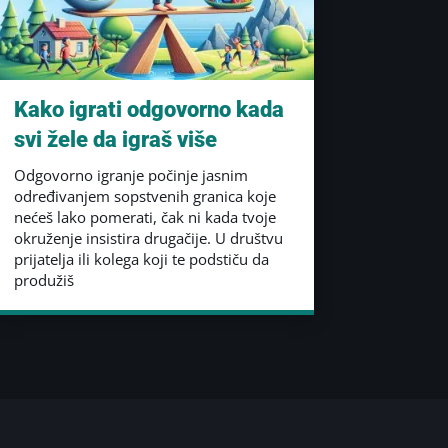
Kako igrati odgovorno kada
svi žele da igraš više
Odgovorno igranje počinje jasnim
određivanjem sopstvenih granica koje
nećeš lako pomerati, čak ni kada tvoje
okruženje insistira drugačije. U društvu
prijatelja ili kolega koji te podstiču da
produžiš