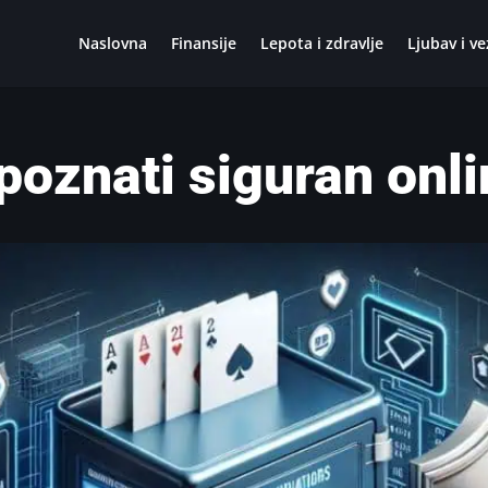
Naslovna
Finansije
Lepota i zdravlje
Ljubav i ve
poznati siguran onli