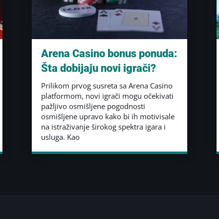
Arena Casino bonus ponuda:
Šta dobijaju novi igrači?
Prilikom prvog susreta sa Arena Casino
platformom, novi igrači mogu očekivati
pažljivo osmišljene pogodnosti
osmišljene upravo kako bi ih motivisale
na istraživanje širokog spektra igara i
usluga. Kao