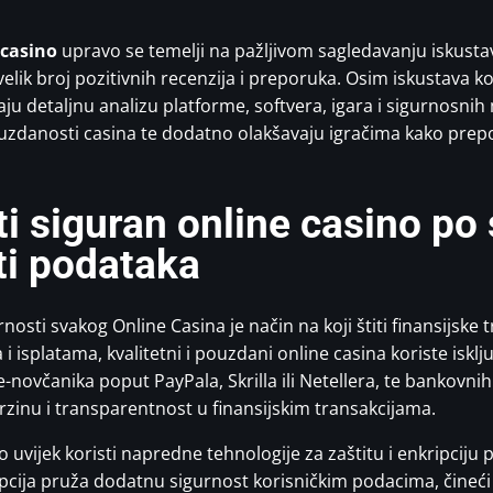
 casino
upravo se temelji na pažljivom sagledavanju iskustav
elik broj pozitivnih recenzija i preporuka. Osim iskustava kor
ju detaljnu analizu platforme, softvera, igara i sigurnosnih
pouzdanosti casina te dodatno olakšavaju igračima kako prepo
 siguran online casino po 
iti podataka
nosti svakog Online Casina je način na koji štiti finansijske t
i isplatama, kvalitetni i pouzdani online casina koriste isk
e-novčanika poput PayPala, Skrilla ili Netellera, te bankovni
zinu i transparentnost u finansijskim transakcijama.
uvijek koristi napredne tehnologije za zaštitu i enkripciju
ipcija pruža dodatnu sigurnost korisničkim podacima, čineć