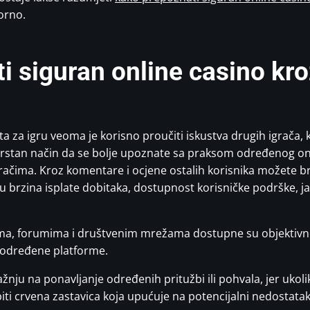
orno.
 siguran online casino kroz
za igru veoma je korisno proučiti iskustva drugih igrača, ka
izvrstan način da se bolje upoznate sa praksom određenog on
ima. Kroz komentare i ocjene ostalih korisnika možete brzo
su brzina isplate dobitaka, dostupnost korisničke podrške, ja
ma, forumima i društvenim mrežama dostupne su objektivne
e određene platforme.
ažnju na ponavljanje određenih pritužbi ili pohvala, jer uko
iti crvena zastavica koja upućuje na potencijalni nedostatak