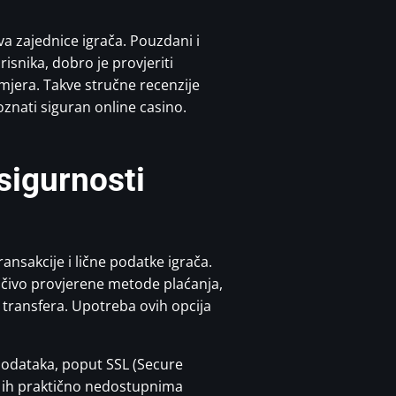
a zajednice igrača. Pouzdani i
isnika, dobro je provjeriti
 mjera. Takve stručne recenzije
znati siguran online casino.
sigurnosti
ransakcije i lične podatke igrača.
ljučivo provjerene metode plaćanja,
h transfera. Upotreba ovih opcija
 podataka, poput SSL (Secure
i ih praktično nedostupnima