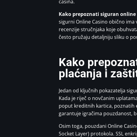
casina.
Kako prepoznati siguran online
sigurni Online Casino obično ima v
recenzije stručnjaka koje obuhvata
često pružaju detaljniju sliku o 
Kako prepoznati
plaćanja i zašt
Jedan od ključnih pokazatelja sigur
Kada je riječ o novčanim uplatama 
poput kreditnih kartica, poznatih 
garantuje igračima pouzdanost, br
Osim toga, pouzdani Online Casino 
Socket Layer) protokola. SSL enkr