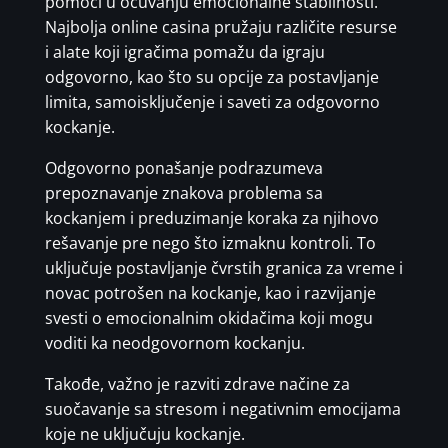
pomoći u očuvanju emocionalne stabilnosti.
Najbolja online casina pružaju različite resurse
i alate koji igračima pomažu da igraju
odgovorno, kao što su opcije za postavljanje
limita, samoisključenje i saveti za odgovorno
kockanje.
Odgovorno ponašanje podrazumeva
prepoznavanje znakova problema sa
kockanjem i preduzimanje koraka za njihovo
rešavanje pre nego što izmaknu kontroli. To
uključuje postavljanje čvrstih granica za vreme i
novac potrošen na kockanje, kao i razvijanje
svesti o emocionalnim okidačima koji mogu
voditi ka neodgovornom kockanju.
Takođe, važno je razviti zdrave načine za
suočavanje sa stresom i negativnim emocijama
koje ne uključuju kockanje.