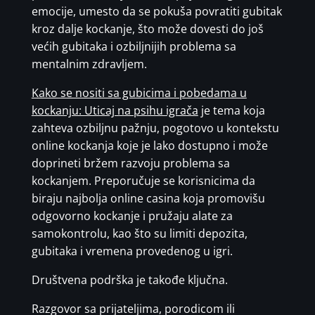
emocije, umesto da se pokuša povratiti gubitak
kroz dalje kockanje, što može dovesti do još
većih gubitaka i ozbiljnijih problema sa
mentalnim zdravljem.
Kako se nositi sa gubicima i pobedama u
kockanju: Uticaj na psihu igrača
je tema koja
zahteva ozbiljnu pažnju, pogotovo u kontekstu
online kockanja koje je lako dostupno i može
doprineti bržem razvoju problema sa
kockanjem. Preporučuje se korisnicima da
biraju najbolja online casina koja promovišu
odgovorno kockanje i pružaju alate za
samokontrolu, kao što su limiti depozita,
gubitaka i vremena provedenog u igri.
Društvena podrška je takođe ključna.
Razgovor sa prijateljima, porodicom ili