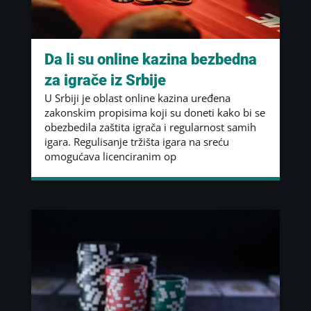
Da li su online kazina bezbedna
za igrače iz Srbije
U Srbiji je oblast online kazina uređena
zakonskim propisima koji su doneti kako bi se
obezbedila zaštita igrača i regularnost samih
igara. Regulisanje tržišta igara na sreću
omogućava licenciranim op