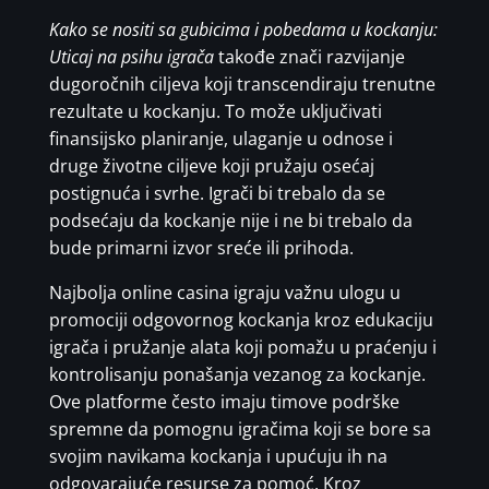
Kako se nositi sa gubicima i pobedama u kockanju:
Uticaj na psihu igrača
takođe znači razvijanje
dugoročnih ciljeva koji transcendiraju trenutne
rezultate u kockanju. To može uključivati
finansijsko planiranje, ulaganje u odnose i
druge životne ciljeve koji pružaju osećaj
postignuća i svrhe. Igrači bi trebalo da se
podsećaju da kockanje nije i ne bi trebalo da
bude primarni izvor sreće ili prihoda.
Najbolja online casina igraju važnu ulogu u
promociji odgovornog kockanja kroz edukaciju
igrača i pružanje alata koji pomažu u praćenju i
kontrolisanju ponašanja vezanog za kockanje.
Ove platforme često imaju timove podrške
spremne da pomognu igračima koji se bore sa
svojim navikama kockanja i upućuju ih na
odgovarajuće resurse za pomoć. Kroz