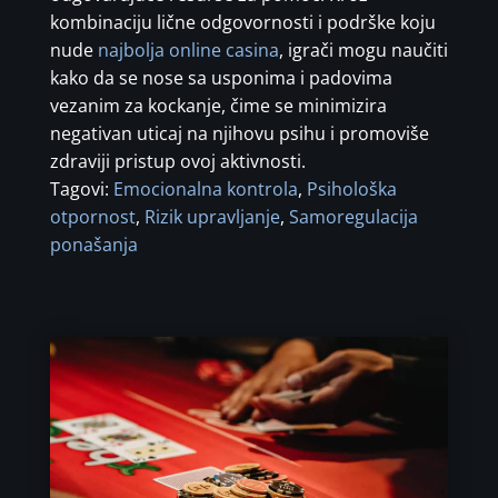
kombinaciju lične odgovornosti i podrške koju
nude
najbolja online casina
, igrači mogu naučiti
kako da se nose sa usponima i padovima
vezanim za kockanje, čime se minimizira
negativan uticaj na njihovu psihu i promoviše
zdraviji pristup ovoj aktivnosti.
Tagovi:
Emocionalna kontrola
,
Psihološka
otpornost
,
Rizik upravljanje
,
Samoregulacija
ponašanja