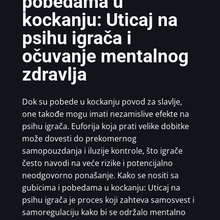
pobedama u
kockanju: Uticaj na
psihu igrača i
očuvanje mentalnog
zdravlja
Dok su pobede u kockanju povod za slavlje,
one takođe mogu imati nezamislive efekte na
psihu igrača. Euforija koja prati velike dobitke
može dovesti do prekomernog
samopouzdanja i iluzije kontrole, što igrače
često navodi na veće rizike i potencijalno
neodgovorno ponašanje. Kako se nositi sa
gubicima i pobedama u kockanju: Uticaj na
psihu igrača je proces koji zahteva samosvest i
samoregulaciju kako bi se održalo mentalno