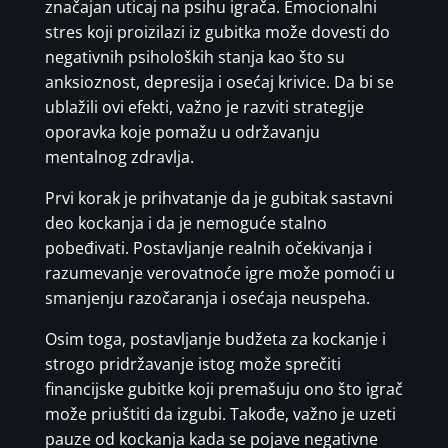
značajan uticaj na psihu igrača. Emocionalni
stres koji proizilazi iz gubitka može dovesti do
negativnih psiholoških stanja kao što su
anksioznost, depresija i osećaj krivice. Da bi se
ublažili ovi efekti, važno je razviti strategije
oporavka koje pomažu u održavanju
mentalnog zdravlja.
Prvi korak je prihvatanje da je gubitak sastavni
deo kockanja i da je nemoguće stalno
pobeđivati. Postavljanje realnih očekivanja i
razumevanje verovatnoće igre može pomoći u
smanjenju razočaranja i osećaja neuspeha.
Osim toga, postavljanje budžeta za kockanje i
strogo pridržavanje istog može sprečiti
financijske gubitke koji premašuju ono što igrač
može priuštiti da izgubi. Takođe, važno je uzeti
pauze od kockanja kada se pojave negativne