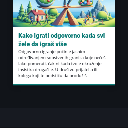
Kako igrati odgovorno kada svi
žele da igraš više
Odgovorno igranje počinje jasnim
određivanjem sopstvenih granica koje nećeš
lako pomerati, čak ni kada tvoje okruženje
insistira drugačije. U društvu prijatelja ili
kolega koji te podstiču da produžiš