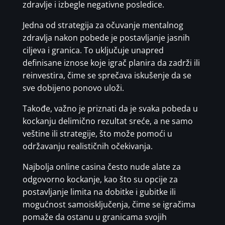
zdravlje i izbegle negativne posledice.
Jedna od strategija za očuvanje mentalnog
zdravlja nakon pobede je postavljanje jasnih
ciljeva i granica. To uključuje unapred
definisane iznose koje igrač planira da zadrži ili
reinvestira, čime se sprečava iskušenje da se
sve dobijeno ponovo uloži.
Takođe, važno je priznati da je svaka pobeda u
kockanju delimično rezultat sreće, a ne samo
veštine ili strategije, što može pomoći u
održavanju realističnih očekivanja.
Najbolja online casina često nude alate za
odgovorno kockanje, kao što su opcije za
postavljanje limita na dobitke i gubitke ili
mogućnost samoisključenja, čime se igračima
pomaže da ostanu u granicama svojih