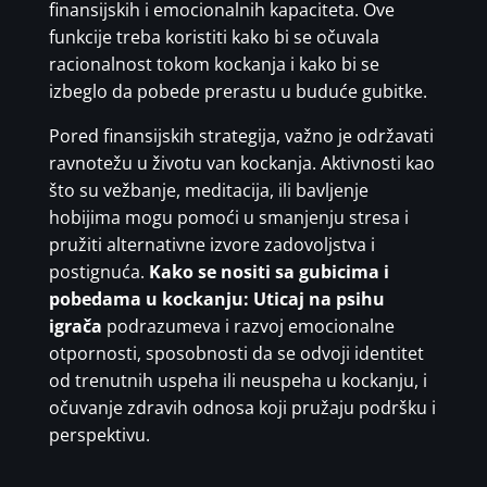
finansijskih i emocionalnih kapaciteta. Ove
funkcije treba koristiti kako bi se očuvala
racionalnost tokom kockanja i kako bi se
izbeglo da pobede prerastu u buduće gubitke.
Pored finansijskih strategija, važno je održavati
ravnotežu u životu van kockanja. Aktivnosti kao
što su vežbanje, meditacija, ili bavljenje
hobijima mogu pomoći u smanjenju stresa i
pružiti alternativne izvore zadovoljstva i
postignuća.
Kako se nositi sa gubicima i
pobedama u kockanju: Uticaj na psihu
igrača
podrazumeva i razvoj emocionalne
otpornosti, sposobnosti da se odvoji identitet
od trenutnih uspeha ili neuspeha u kockanju, i
očuvanje zdravih odnosa koji pružaju podršku i
perspektivu.