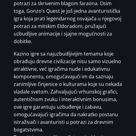
potrazi za skrivenim blagom faraona. Osim
toga, Gonzo’s Quest je još jedna avanturistička
igra koja prati legendarnog osvajača u njegovoj
potrazi za mitskim Eldoradom, pružajući
uzbudljive animacije i sjajne mogućnosti za
dobitke.
Kazino igre sa najuzbudljivijim temama koje
obrađuju drevne civilizacije nisu samo vizuelno
atraktivne, već igračima nude i edukativnu
komponentu, omogućavajući im da saznaju
zanimljive činjenice o kulturama koje su nekada
vladale svetom. Zahvaljujući vrhunskoj grafici,
autentičnom zvuku i interaktivnim bonusima,
ove igre garantuju uzbuđenje i zabavu,
omogućavajući igračima da nakratko postanu
istraživači i avanturisti u potrazi za drevnim
bogatstvima.