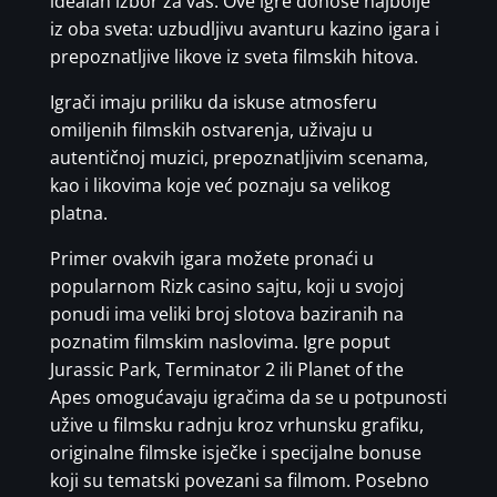
idealan izbor za vas. Ove igre donose najbolje
iz oba sveta: uzbudljivu avanturu kazino igara i
prepoznatljive likove iz sveta filmskih hitova.
Igrači imaju priliku da iskuse atmosferu
omiljenih filmskih ostvarenja, uživaju u
autentičnoj muzici, prepoznatljivim scenama,
kao i likovima koje već poznaju sa velikog
platna.
Primer ovakvih igara možete pronaći u
popularnom Rizk casino sajtu, koji u svojoj
ponudi ima veliki broj slotova baziranih na
poznatim filmskim naslovima. Igre poput
Jurassic Park, Terminator 2 ili Planet of the
Apes omogućavaju igračima da se u potpunosti
užive u filmsku radnju kroz vrhunsku grafiku,
originalne filmske isječke i specijalne bonuse
koji su tematski povezani sa filmom. Posebno