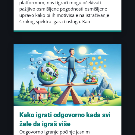
platformom, novi igrači mogu očekivati
pažljivo osmišljene pogodnosti osmišljene
upravo kako bi ih motivisale na istraživanje
širokog spektra igara i usluga. Kao
Kako igrati odgovorno kada svi
žele da igraš više
Odgovorno igranje počinje jasnim