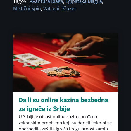
Tagovi:
Avantura Blaga
,
Egipatska Magija
,
Mistični Spin
,
Vatreni Džoker
Da li su online kazina bezbedna
za igrače iz Srbije
U Srbiji je oblast online kazina uređena
zakonskim propisima koji su doneti kako bi se
obezbedila zaštita igrača i regularnost samih