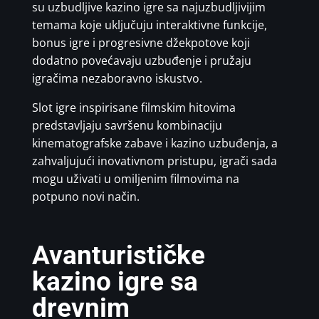
su uzbudljive kazino igre sa najuzbudljivijim
temama koje uključuju interaktivne funkcije,
bonus igre i progresivne džekpotove koji
dodatno povećavaju uzbuđenje i pružaju
igračima nezaboravno iskustvo.
Slot igre inspirisane filmskim hitovima
predstavljaju savršenu kombinaciju
kinematografske zabave i kazino uzbuđenja, a
zahvaljujući inovativnom pristupu, igrači sada
mogu uživati u omiljenim filmovima na
potpuno novi način.
Avanturističke
kazino igre sa
drevnim