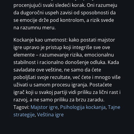
procenjujući svaki sledeći korak. Oni razumeju
da dugoročni uspeh zavisi od sposobnosti da
se emocije drže pod kontrolom, a rizik svede
na razumnu meru.
Kockanje kao umetnost: kako postati majstor
igre upravo je pristup koji integriše sve ove
elemente – razumevanje rizika, emocionalnu
stabilnost i racionalno donošenje odluka. Kada
savladate ove veštine, ne samo da ćete
poboljšati svoje rezultate, već ćete i mnogo više
uživati u samom procesu igranja. Postaćete
igrač koji u svakoj partiji vidi priliku za lični rast i
razvoj, a ne samo priliku za brzu zaradu.
Tagovi:
Majstor igre
,
Psihologija kockanja
,
Tajne
strategije
,
Veština igre