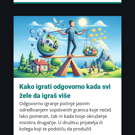
Kako igrati odgovorno kada svi
žele da igraš više
Odgovorno igranje počinje jasnim
određivanjem sopstvenih granica koje nećeš
lako pomerati, čak ni kada tvoje okruženje
insistira drugačije. U društvu prijatelja ili
kolega koji te podstiču da produžiš