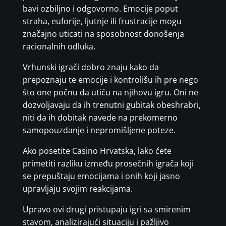
bavi ozbiljno i odgovorno. Emocije poput
straha, euforije, ljutnje ili frustracije mogu
značajno uticati na sposobnost donošenja
racionalnih odluka.
Vrhunski igrači dobro znaju kako da
prepoznaju te emocije i kontrolišu ih pre nego
što one počnu da utiču na njihovu igru. Oni ne
dozvoljavaju da ih trenutni gubitak obeshrabri,
niti da ih dobitak navede na prekomerno
samopouzdanje i nepromišljene poteze.
Ako posetite Casino Hrvatska, lako ćete
primetiti razliku između prosečnih igrača koji
se prepuštaju emocijama i onih koji jasno
upravljaju svojim reakcijama.
Upravo ovi drugi pristupaju igri sa smirenim
stavom, analizirajući situaciju i pažljivo