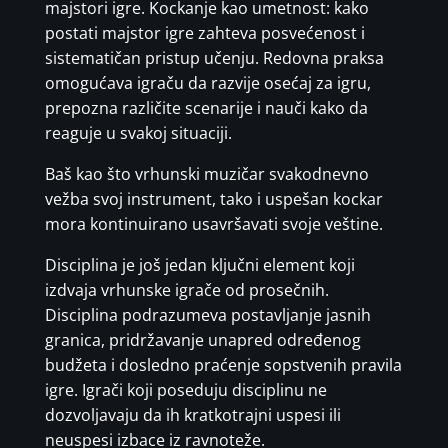
majstori igre. Kockanje kao umetnost: kako
postati majstor igre zahteva posvećenost i
sistematičan pristup učenju. Redovna praksa
omogućava igraču da razvije osećaj za igru,
prepozna različite scenarije i nauči kako da
reaguje u svakoj situaciji.
Baš kao što vrhunski muzičar svakodnevno
vežba svoj instrument, tako i uspešan kockar
mora kontinuirano usavršavati svoje veštine.
Disciplina je još jedan ključni element koji
izdvaja vrhunske igrače od prosečnih.
Disciplina podrazumeva postavljanje jasnih
granica, pridržavanje unapred određenog
budžeta i dosledno praćenje sopstvenih pravila
igre. Igrači koji poseduju disciplinu ne
dozvoljavaju da ih kratkotrajni uspesi ili
neuspesi izbace iz ravnoteže.