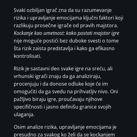
Svaki ozbiljan igrač zna da su razumevanje
rizika i upravljanje emocijama ključni faktori koji
razlikuju prosečne igrače od pravih majstora.
Kockanje kao umetnost: kako postati majstor igre
nije moguće postići bez duboke svesti o tome
šta rizik zaista predstavlja i kako ga efikasno
kontrolisati.
Rizik je sastavni deo svake igre na sreću, ali
vrhunski igrači znaju da ga analiziraju,
procenjuju i da donose odluke koje će im
omogućiti da ga svedu na prihvatljiv nivo. Oni
pažljivo biraju igre, proučavaju njihove
specifičnosti i jasno definišu granice svojih
ulaganja.
Osim analize rizika, upravljanje emocijama je
presudno za svakog ko želi da se kockanjem