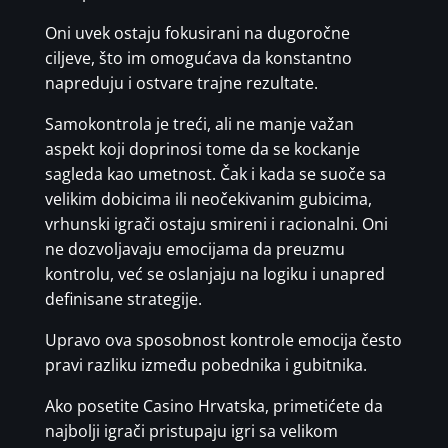
Oni uvek ostaju fokusirani na dugoročne
ciljeve, što im omogućava da konstantno
napreduju i ostvare trajne rezultate.
Samokontrola je treći, ali ne manje važan
aspekt koji doprinosi tome da se kockanje
sagleda kao umetnost. Čak i kada se suoče sa
velikim dobicima ili neočekivanim gubicima,
vrhunski igrači ostaju smireni i racionalni. Oni
ne dozvoljavaju emocijama da preuzmu
kontrolu, već se oslanjaju na logiku i unapred
definisane strategije.
Upravo ova sposobnost kontrole emocija često
pravi razliku između pobednika i gubitnika.
Ako posetite Casino Hrvatska, primetićete da
najbolji igrači pristupaju igri sa velikom