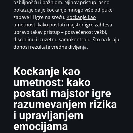
ozbiljnošću i pažnjom. Njihov pristup jasno
pokazuje da je kockanje mnogo više od puke
zabave ili igre na sreću.
Kockanje kao
umetnost: kako postati majstor igre
zahteva
upravo takav pristup – posvećenost vežbi,
disciplinu i izuzetnu samokontrolu, što na kraju
donosi rezultate vredne divljenja.
Kockanje kao
umetnost: kako
postati majstor igre
razumevanjem rizika
i upravljanjem
emocijama