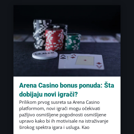
Arena Casino bonus ponuda: Šta
dobijaju novi igrači?
Prilikom prvog susreta sa Arena Casino
platformom, novi igrači mogu očekivati
pažljivo osmišljene pogodnosti osmišljene
upravo kako bi ih motivisale na istraživanje
širokog spektra igara i usluga. Kao