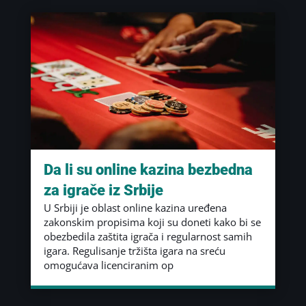
Da li su online kazina bezbedna
za igrače iz Srbije
U Srbiji je oblast online kazina uređena
zakonskim propisima koji su doneti kako bi se
obezbedila zaštita igrača i regularnost samih
igara. Regulisanje tržišta igara na sreću
omogućava licenciranim op