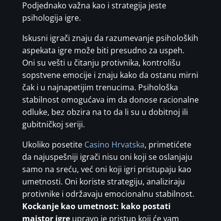
Podjednako važna kao i strategija jeste
psihologija igre.
Iskusni igrači znaju da razumevanje psiholoških
aspekata igre može biti presudno za uspeh.
Oni su vešti u čitanju protivnika, kontrolišu
sopstvene emocije i znaju kako da ostanu mirni
čak i u najnapetijim trenucima. Psihološka
stabilnost omogućava im da donose racionalne
odluke, bez obzira na to da li su u dobitnoj ili
gubitničkoj seriji.
Ukoliko posetite
Casino Hrvatska
, primetićete
da najuspešniji igrači nisu oni koji se oslanjaju
samo na sreću, već oni koji igri pristupaju kao
umetnosti. Oni koriste strategiju, analiziraju
protivnike i održavaju emocionalnu stabilnost.
Kockanje kao umetnost: kako postati
majstor igre
upravo je pristup koji će vam