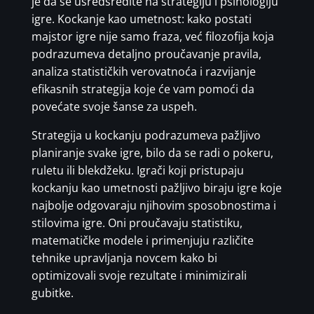
je da se usredsredite na strategiju i psihologiju
igre. Kockanje kao umetnost: kako postati
majstor igre nije samo fraza, već filozofija koja
podrazumeva detaljno proučavanje pravila,
analiza statističkih verovatnoća i razvijanje
efikasnih strategija koje će vam pomoći da
povećate svoje šanse za uspeh.
Strategija u kockanju podrazumeva pažljivo
planiranje svake igre, bilo da se radi o pokeru,
ruletu ili blekdžeku. Igrači koji pristupaju
kockanju kao umetnosti pažljivo biraju igre koje
najbolje odgovaraju njihovim sposobnostima i
stilovima igre. Oni proučavaju statistiku,
matematičke modele i primenjuju različite
tehnike upravljanja novcem kako bi
optimizovali svoje rezultate i minimizirali
gubitke.