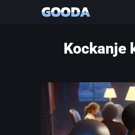
Kockanje k