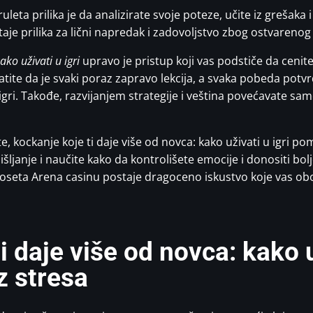
ruleta prilika je da analizirate svoje poteze, učite iz grešaka i
taje prilika za lični napredak i zadovoljstvo zbog ostvarenog
ako uživati u igri
upravo je pristup koji vas podstiče da cenit
atite da je svaki poraz zapravo lekcija, a svaka pobeda potv
gri. Takođe, razvijanjem strategije i veština povećavate sam
te, kockanje koje ti daje više od novca: kako uživati u igri p
mišljanje i naučite kako da kontrolišete emocije i donositi bo
poseta Arena casinu postaje dragoceno iskustvo koje vas o
i daje više od novca: kako u
z stresa