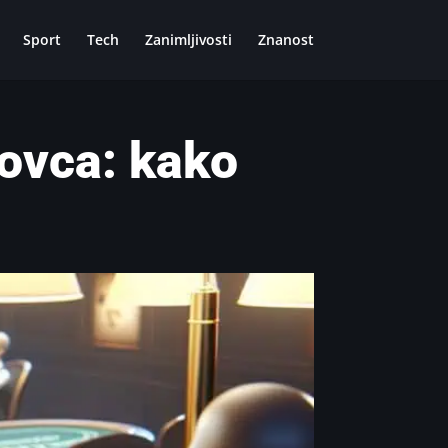
Sport
Tech
Zanimljivosti
Znanost
novca: kako