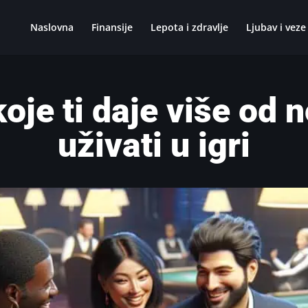
Naslovna
Finansije
Lepota i zdravlje
Ljubav i veze
oje ti daje više od 
uživati u igri