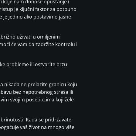
ti koje nam donose opuštanje i
istup je ključni faktor za potpuno
je jedino ako postavimo jasne
brižno uživati u omiljenim
moći će vam da zadržite kontrolu i
ke probleme ili ostvarite brzu
da nikada ne prelazite granicu koju
abavu bez nepotrebnog stresa ili
vim svojim posetiocima koji žele
brinutosti. Kada se pridržavate
obogaćuje vaš život na mnogo više