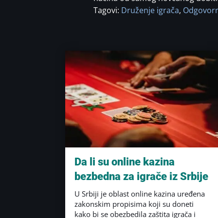
Tagovi:
Druženje igrača
,
Odgovorn
Da li su online kazina
bezbedna za igrače iz Srbije
U Srbiji je oblast online kazina uređena
zakonskim propisima koji su doneti
kako bi se obezbedila zaštita igrača i