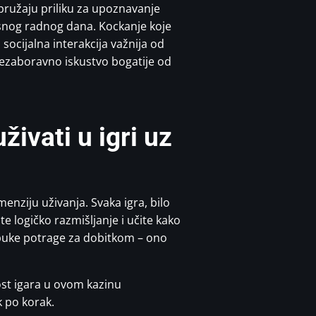
pružaju priliku za upoznavanje
resnog radnog dana. Kockanje koje
 socijalna interakcija važnija od
 nezaboravno iskustvo bogatije od
živati u igri uz
enziju uživanja. Svaka igra, bilo
te logičko razmišljanje i učite kako
 puke potrage za dobitkom – ono
ost igara u ovom kazinu
 po korak.