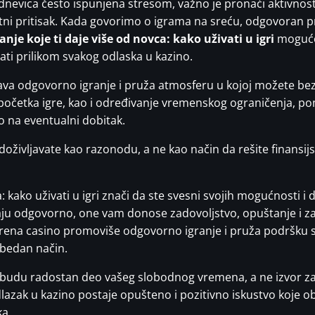
dnevica često ispunjena stresom, važno je pronaći aktivnos
tni pritisak. Kada govorimo o igrama na sreću, odgovoran pr
nje koje ti daje više od novca: kako uživati u igri
moguće 
ati prilikom svakog odlaska u kazino.
ava odgovorno igranje i pruža atmosferu u kojoj možete bez
početka igre, kao i određivanje vremenskog ograničenja, po
 na eventualni dobitak.
doživljavate kao razonodu, a ne kao način da rešite finansijs
: kako uživati u igri znači da ste svesni svojih mogućnosti i 
igraju odgovorno, one vam donose zadovoljstvo, opuštanje i z
Arena casino promoviše odgovorno igranje i pruža podršku s
zbedan način.
a budu radostan deo vašeg slobodnog vremena, a ne izvor za
odlazak u kazino postaje opušteno i pozitivno iskustvo koje 
a.