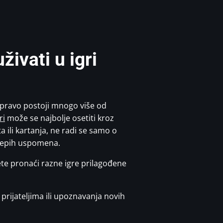
živati u igri
zapravo postoji mnogo više od
ri
može se najbolje osetiti kroz
a ili kartanja, ne radi se samo o
 lepih uspomena.
te pronaći razne igre prilagođene
prijateljima ili upoznavanja novih