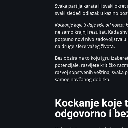
Svaka partija karata ili svaki okret 
svaki sledeći odlazak u kazino pos
Kockanje koje ti daje više od novca: k
ne samo krajnji rezultat. Kada shv
potpuno novi nivo zadovoljstva u i
na druge sfere vašeg života.
Bez obzira na to koju igru izabere
potencijale, razvijete kritičko raz
razvoj sopstvenih veština, svaka 
samog novčanog dobitka.
Kockanje koje t
odgovorno i be