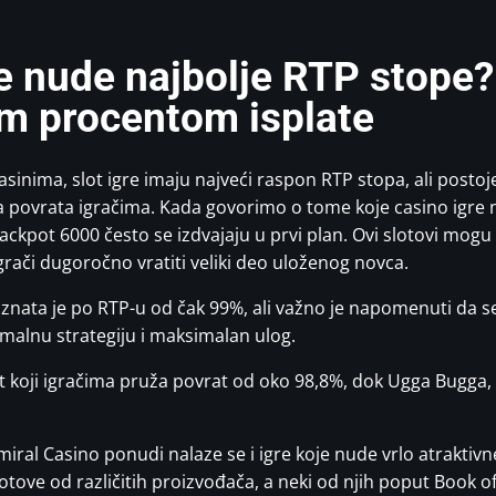
e nude najbolje RTP stope?
im procentom isplate
casinima, slot igre imaju najveći raspon RTP stopa, ali posto
 povrata igračima. Kada govorimo o tome koje casino igre n
ackpot 6000 često se izdvajaju u prvi plan. Ovi slotovi mogu
grači dugoročno vratiti veliki deo uloženog novca.
oznata je po RTP-u od čak 99%, ali važno je napomenuti da s
timalnu strategiju i maksimalan ulog.
lot koji igračima pruža povrat od oko 98,8%, dok Ugga Bugga,
al Casino ponudi nalaze se i igre koje nude vrlo atraktiv
otove od različitih proizvođača, a neki od njih poput Book of