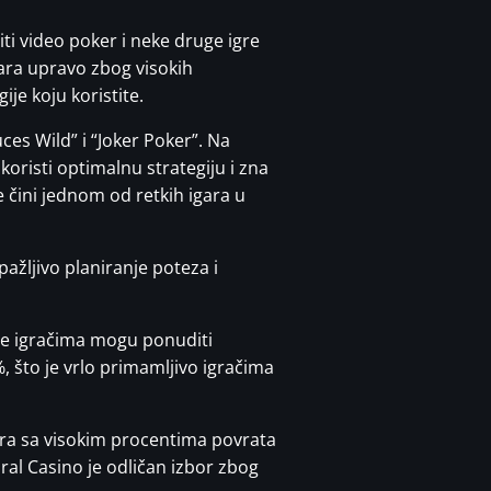
ti video poker i neke druge igre
igara upravo zbog visokih
ije koju koristite.
es Wild” i “Joker Poker”. Na
koristi optimalnu strategiju i zna
 čini jednom od retkih igara u
ažljivo planiranje poteza i
oje igračima mogu ponuditi
, što je vrlo primamljivo igračima
ara sa visokim procentima povrata
al Casino je odličan izbor zbog