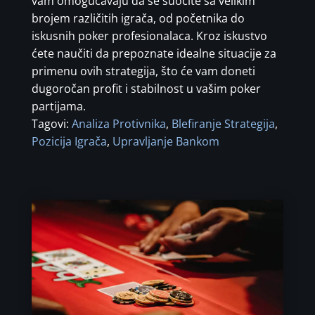
vam omogućavaju da se suočite sa velikim
brojem različitih igrača, od početnika do
iskusnih poker profesionalaca. Kroz iskustvo
ćete naučiti da prepoznate idealne situacije za
primenu ovih strategija, što će vam doneti
dugoročan profit i stabilnost u vašim poker
partijama.
Tagovi:
Analiza Protivnika
,
Blefiranje Strategija
,
Pozicija Igrača
,
Upravljanje Bankom