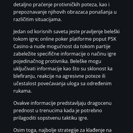
detaljno praćenje protivničkih poteza, kao i
prepoznavanje njihovih obrazaca ponašanja u
različitim situacijama.
Jedan od korisnih saveta jeste pravljenje beleški
tokom igre; online poker platforme poput PSK
Casino-a nude mogućnost da tokom partije
zabeležite specifične informacije o načinu igre
pojedinačnog protivnika. Beleške mogu
uključivati informacije kao što su sklonost ka
blefiranju, reakcije na agresivne poteze ili
učestalost povećavanja uloga sa određenim
rukama.
Ovakve informacije predstavljaju dragocenu
prednost u trenucima kada je potrebno
prilagoditi sopstvenu taktiku igre.
Osim toga, najbolje strategije za klađenje na