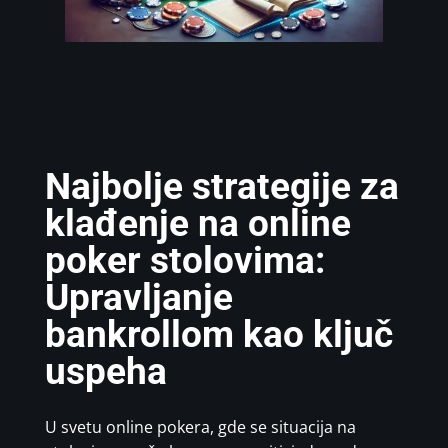
Najbolje strategije za
klađenje na online
poker stolovima:
Upravljanje
bankrollom kao ključ
uspeha
U svetu online pokera, gde se situacija na