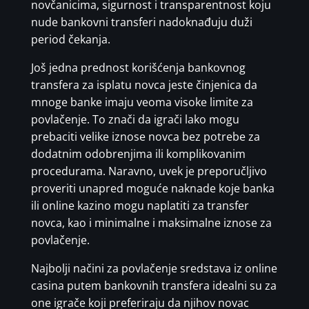
novčanicima, sigurnost i transparentnost koju
nude bankovni transferi nadoknađuju duži
period čekanja.
Još jedna prednost korišćenja bankovnog
transfera za isplatu novca jeste činjenica da
mnoge banke imaju veoma visoke limite za
povlačenje. To znači da igrači lako mogu
prebaciti velike iznose novca bez potrebe za
dodatnim odobrenjima ili komplikovanim
procedurama. Naravno, uvek je preporučljivo
proveriti unapred moguće naknade koje banka
ili online kazino mogu naplatiti za transfer
novca, kao i minimalne i maksimalne iznose za
povlačenje.
Najbolji načini za povlačenje sredstava iz online
casina putem bankovnih transfera idealni su za
one igrače koji preferiraju da njihov novac