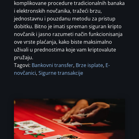
komplikovane procedure tradicionalnih banaka
i elektronskih novčanika, tražeći brzu,
jednostavnu i pouzdanu metodu za pristup
dobitku. Bitno je imati spreman siguran kripto
novčanik i jasno razumeti način funkcionisanja
ove vrste plaćanja, kako biste maksimalno
uživali u prednostima koje vam kriptovalute
pružaju.
Tagovi:
Bankovni transfer
,
Brze isplate
,
E-
novčanici
,
Sigurne transakcije