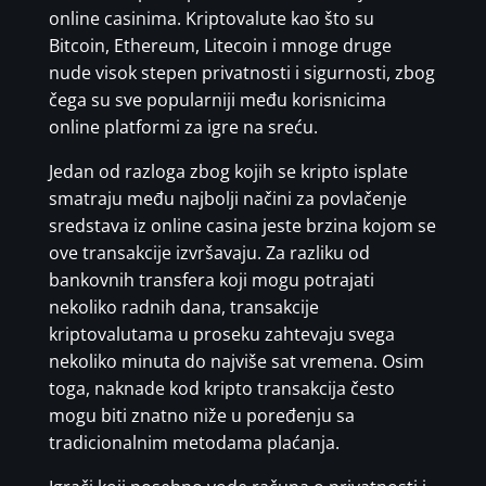
online casinima. Kriptovalute kao što su
Bitcoin, Ethereum, Litecoin i mnoge druge
nude visok stepen privatnosti i sigurnosti, zbog
čega su sve popularniji među korisnicima
online platformi za igre na sreću.
Jedan od razloga zbog kojih se kripto isplate
smatraju među najbolji načini za povlačenje
sredstava iz online casina jeste brzina kojom se
ove transakcije izvršavaju. Za razliku od
bankovnih transfera koji mogu potrajati
nekoliko radnih dana, transakcije
kriptovalutama u proseku zahtevaju svega
nekoliko minuta do najviše sat vremena. Osim
toga, naknade kod kripto transakcija često
mogu biti znatno niže u poređenju sa
tradicionalnim metodama plaćanja.