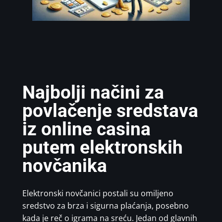
Najbolji načini za
povlačenje sredstava
iz online casina
putem elektronskih
novčanika
Elektronski novčanici postali su omiljeno
sredstvo za brza i sigurna plaćanja, posebno
kada je reč o igrama na sreću. Jedan od glavnih