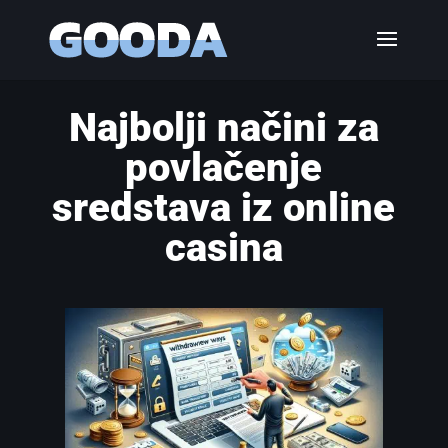
Najbolji načini za
povlačenje
sredstava iz online
casina