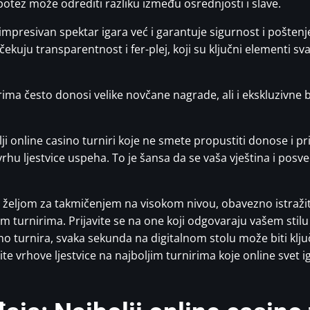
otez može odrediti razliku između osrednjosti i slave.
mpresivan spektar igara već i garantuje sigurnost i poštenje
 očekuju transparentnost i fer-plej, koji su ključni elementi
ma često donosi velike novčane nagrade, ali i ekskluzivne b
i online casino turniri koje ne smete propustiti donose i pri
hu ljestvice uspeha. To je šansa da se vaša vještina i posve
 i željom za takmičenjem na visokom nivou, obavezno istraži
m turnirima. Prijavite se na one koji odgovaraju vašem stilu
ino turnira, svaka sekunda na digitalnom stolu može biti klj
ite vrhove ljestvice na najboljim turnirima koje online svet 