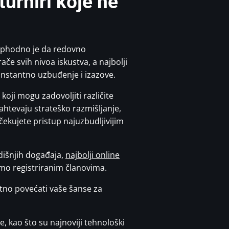
turniri koje ne
neophodno je da redovno
ače svih nivoa iskustva, a najbolji
onstantno uzbuđenje i izazove.
oji mogu zadovoljiti različite
ahtevaju strateško razmišljanje,
čekujete pristup najuzbudljivijim
dišnjih događaja,
najbolji online
mo registriranim članovima.
tno povećati vaše šanse za
, kao što su najnoviji tehnološki