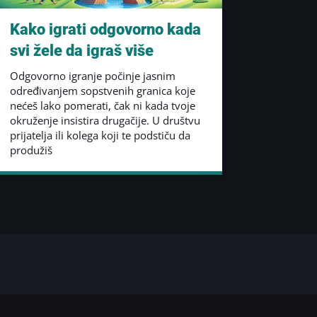
Kako igrati odgovorno kada
svi žele da igraš više
Odgovorno igranje počinje jasnim
određivanjem sopstvenih granica koje
nećeš lako pomerati, čak ni kada tvoje
okruženje insistira drugačije. U društvu
prijatelja ili kolega koji te podstiču da
produžiš