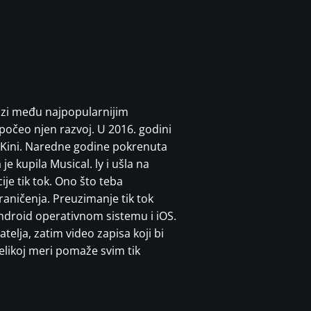
lazi među najpopularnijim
počeo njen razvoj. U 2016. godini
 Kini. Naredne godine pokrenuta
e kupila Musical. ly i ušla na
je tik tok. Ono što teba
graničenja. Preuzimanje tik tok
android operativnom sistemu i iOS.
telja, zatim video zapisa koji bi
velikoj meri pomaže svim tik