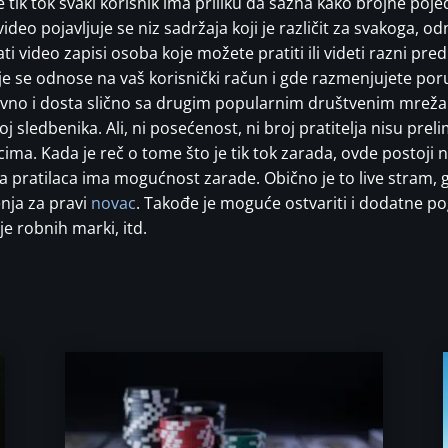
tik tok svaki korisnik ima priliku da sazna kako brojne poj
 video pojavljuje se niz sadržaja koji je različit za svakoga, 
 video zapisi osoba koje možete pratiti ili videti razni pred
je se odnose na vaš korisnički račun i gde razmenjujete por
stavno i dosta slično sa drugim popularnim društvenim mrežam
oj sledbenika. Ali, ni posećenost, ni broj pratitelja nisu prelim
ma. Kada je reč o tome što je tik tok zarada, ovde postoji n
jada pratilaca ima mogućnost zarade. Obično je to live stram,
enja za pravi
novac
. Takođe je moguće ostvariti i dodatne po
e robnih marki, itd.