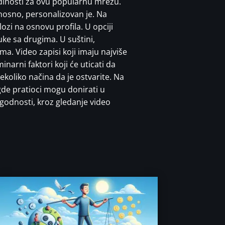
edinosti za ovu popularnu mrežu.
odnosno, personalizovan je. Na
lozi na osnovu profila. U opciji
uke sa drugima. U suštini,
a. Video zapisi koji imaju najviše
inarni faktori koji će uticati da
ekoliko načina da je ostvarite. Na
 gde pratioci mogu donirati u
godnosti, kroz gledanje video