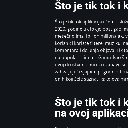
Što je tik tok i
Što je tik tok
aplikacija i čemu slu
2020. godine tik tok je postigao i
mesečno ima 1bilion miliona aktiv
korisnici koriste filtere, muziku, 
komentara i deljenja objava. Tik 
najpopularnijim mrežama, kao što 
ovoj društvenoj mreži i zabave se 
zahvaljujući sjajnim pogodnostima 
onih koji žele saznati kako ova mre
Što je tik tok 
na ovoj aplikaci