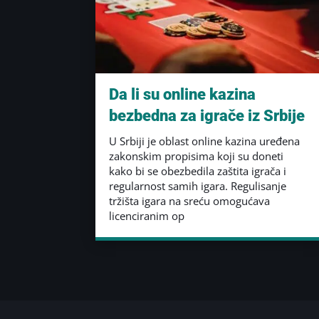
Da li su online kazina
bezbedna za igrače iz Srbije
U Srbiji je oblast online kazina uređena
zakonskim propisima koji su doneti
kako bi se obezbedila zaštita igrača i
regularnost samih igara. Regulisanje
tržišta igara na sreću omogućava
licenciranim op