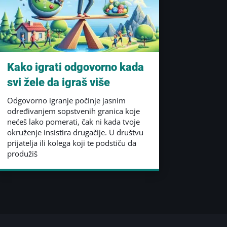
Kako igrati odgovorno kada
svi žele da igraš više
Odgovorno igranje počinje jasnim
određivanjem sopstvenih granica koje
nećeš lako pomerati, čak ni kada tvoje
okruženje insistira drugačije. U društvu
prijatelja ili kolega koji te podstiču da
produžiš