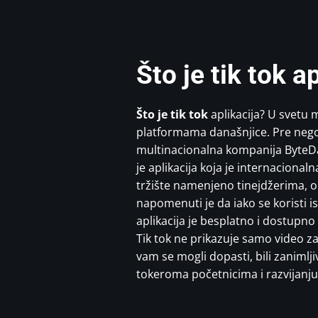
Što je tik tok a
Što je tik tok
aplikacija? U svetu 
platformama današnjice. Pre nego o
multinacionalna kompanija ByteDa
je aplikacija koja je internacional
tržište namenjeno tinejdžerima, om
napomenuti je da iako se koristi i
aplikacija je besplatno i dostupn
Tik tok ne prikazuje samo video zap
vam se mogli dopasti, bili zanimlji
tokeroma početnicima i razvijanju