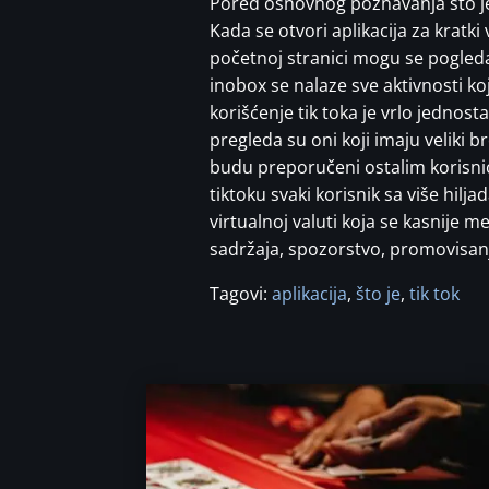
Pored osnovnog poznavanja što je 
Kada se otvori aplikacija za kratki
početnoj stranici mogu se pogledati
inobox se nalaze sve aktivnosti ko
korišćenje tik toka je vrlo jedno
pregleda su oni koji imaju veliki br
budu preporučeni ostalim korisnici
tiktoku svaki korisnik sa više hil
virtualnoj valuti koja se kasnije m
sadržaja, spozorstvo, promovisanj
Tagovi:
aplikacija
,
što je
,
tik tok