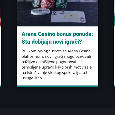
Arena Casino bonus ponuda:
Šta dobijaju novi igrači?
Prilikom prvog susreta sa Arena Casino
platformom, novi igrači mogu očekivati
pažljivo osmišljene pogodnosti
osmišljene upravo kako bi ih motivisale
na istraživanje širokog spektra igara i
usluga. Kao