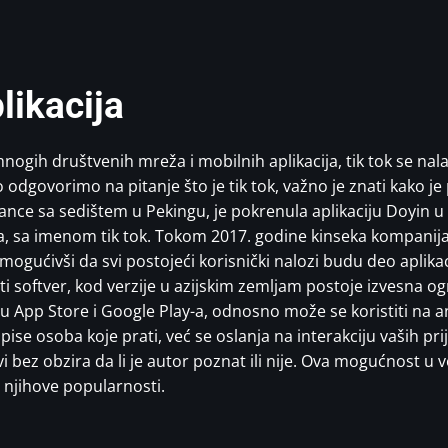
plikacija
mnogih društvenih mreža i mobilnih aplikacija, tik tok se na
dgovorimo na pitanje što je tik tok, važno je znati kako je 
nce sa sedištem u Pekingu, je pokrenula aplikaciju Doyin u
na, sa imenom tik tok. Tokom 2017. godine kinseka kompanija j
ogućivši da svi postojeći korisnički nalozi budu deo aplikaci
sti softver, kod verzije u azijskim zemljam postoje izvesna o
o u App Store i Google Play-a, odnosno može se koristiti na 
ise osoba koje prati, već se oslanja na interakciju vaših prija
vi bez obzira da li je autor poznat ili nije. Ova mogućnost u 
 njihove popularnosti.