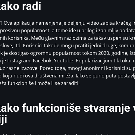
 kako radi
ži? Ova aplikacija namenjena je deljenju video zapisa kraćeg
mpresivnu popularnost, a tome ide u prilog i zanimljiv podata
nih korisnika. Među glavnim razlozima za takav uspeh su krea
naslove, itd. Korisnici takođe mogu pratiti jedni druge, komuni
tok je dostigao ogromnu popularnost tokom 2020. godine, što 
je Instagram, Facebok, Youtube. Popularizacijom tik toka mn
uz razne izazove. Pored toga, mnogi anonimni korisnici su p
koju nudi ova društvena mreža. Iako se puno puta postavlja p
ža funkcioniše i može li se zaraditi.
i kako funkcioniše stvaranje
ji