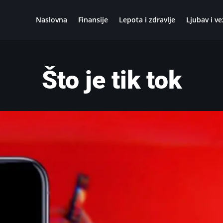
Naslovna
Finansije
Lepota i zdravlje
Ljubav i ve
Što je tik tok