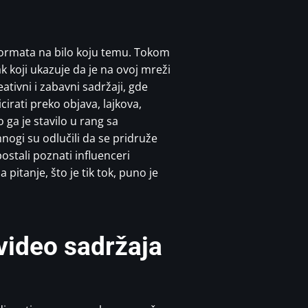
 formata na bilo koju temu. Tokom
k koji ukazuje da je na ovoj mreži
tivni i zabavni sadržaji, gde
cirati preko objava, lajkova,
ga je stavilo u rang sa
ogi su odlučili da se pridruže
ostali poznati influenceri
itanje, što je tik tok, puno je
 video sadržaja