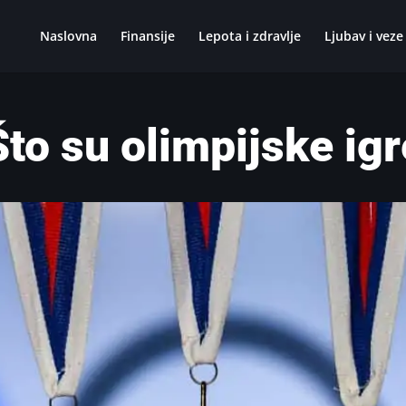
Naslovna
Finansije
Lepota i zdravlje
Ljubav i veze
Što su olimpijske igr