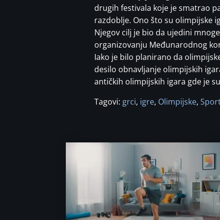
drugih festivala koje je smatrao p
razdoblje. Ono što su olimpijske i
Njegov cilj je bio da ujedini mnoge
organizovanju Međunarodnog komit
Iako je bilo planirano da olimpijs
desilo obnavljanje olimpijskih igar
antičkih olimpijskih igara gde je s
Tagovi:
grci
,
igre
,
Olimpijske
,
Spor