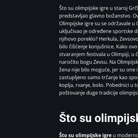
Što su olimpijske igre u staroj Grč
predstavljao glavno božanstvo. Ov
Olimpijske igre su se održavale u Ol
uključivao je određene sportske dis
njihovo poreklo? Herkula, Zevsovo
bilo čišćenje konjušnice. Kako ovo
stvaranjem festivala u Olimpiji, u
naročito bogu Zevsu. Na Olimpijsk
žena nije bilo moguće, jer su one 
zastupljeno samo trčanje kao spor
koplja, rvanje, boks. Pobednici u 
poštovanje duge tradicije olimpijs
Što su olimpij
Što su olimpijske igre
u modernom 