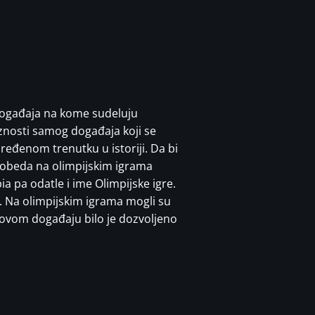
 događaja na kome sudeluju
ioznosti samog događaja koji se
dređenom trenutku u istoriji. Da bi
 pobeda na olimpijskim igrama
 pa odatle i ime Olimpijske igre.
a. Na olimpijskim igrama mogli su
na ovom događaju bilo je dozvoljeno