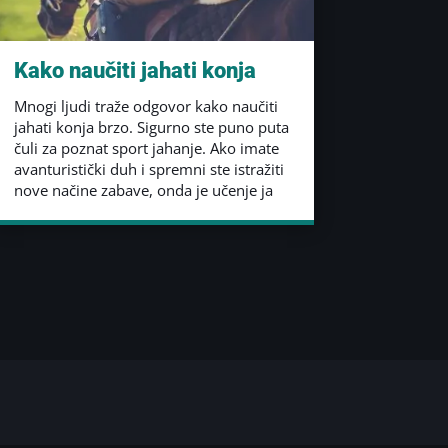
Kako naučiti jahati konja
Mnogi ljudi traže odgovor kako naučiti
jahati konja brzo. Sigurno ste puno puta
čuli za poznat sport jahanje. Ako imate
avanturistički duh i spremni ste istražiti
nove načine zabave, onda je učenje ja