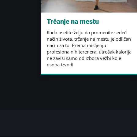
Trčanje na mestu
Kada osetite želju da promenite sedeći
način života, trčanje na mestu je odličan
način za to. Prema mišljenju
profesionalnih terenera, utrošak kalorija
ne zavisi samo od izbora vežbi koje
osoba izvodi