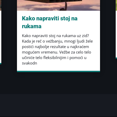
Kako napraviti stoj na
rukama
Kako napraviti stoj na rukama uz zid?
Kada je reč o vežbanju, mnogi ljudi žele
postići najbolje rezultate u najkraćem
mogućem vremenu. Vežbe za celo telo
učiniće telo fleksibilnijim i pomoći u
svakodn