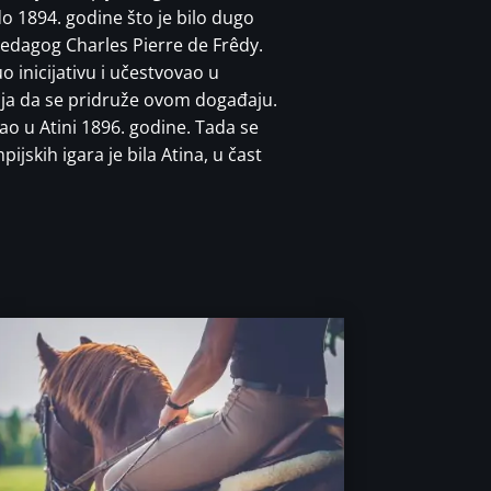
do 1894. godine što je bilo dugo
 pedagog Charles Pierre de Frêdy.
o inicijativu i učestvovao u
ja da se pridruže ovom događaju.
ao u Atini 1896. godine. Tada se
ijskih igara je bila Atina, u čast