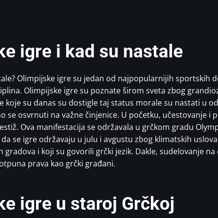
ke igre i kad su nastale
tale? Olimpijske igre su jedan od najpopularnijih sportskih
disciplina. Olimpijske igre su poznate širom sveta zbog grand
re koje su danas su dostigle taj status morale su nastati u o
mo se osvrnuti na važne činjenice. U početku, učestovanje i
stiž. Ova manifestacija se održavala u grčkom gradu Olympia
da se igre održavaju u julu i avgustu zbog klimatskih uslov
ih gradova i koji su govorili grčki jezik. Dakle, sudelovanje 
potpuna prava kao grčki građani.
ke igre u staroj Grčkoj