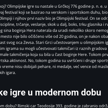
koj? Olimpijske igre su nastale u Grčkoj 776 godine p. n. e. u
aj festival koji se bazirao na verskom i sportskom duhu, bio
impiji i njihov prvi naziv bio je Olimpijski festival. On se od
cipline, trčanje, veslanje, skok u dalj, boks, trku glasnika i 
g sina boginja Hera naterala da uradi nekoliko skoro nemogu
 mesto nije bilo očišćeno više od 20 godina, on je nakon oba
 čast svog oca Zevsa. Stari Grci učestovanjem u olimpijskim 
im igrama su mogli učestvovati takmičari iz raznih gradova 
imale takmičenja koja su bila u čast boginje Here. Tokom prvi
tska aktivnost. No, tokom godina su uvršćeni i druge sportsk
to vreme nisu dobijali pehare, ni medalje, već vence od masli
kih igara.
ske igre u modernom dobu
dobu? Rimski car Teodosije 393. godine je zabranio održavan