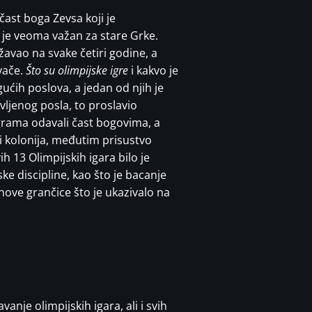
 čast boga Zevsa koji je
 je veoma važan za stare Grke.
ržavao na svake četiri godine, a
rvače.
Što su olimpijske igre
i kakvo je
ćih poslova, a jedan od njih je
vljenog posla, to proslavio
igrama odavali čast bogovima, a
i kolonija, međutim prisustvo
h 13 Olimpijskih igara bilo je
e discipline, kao što je bacanje
nove grančice što je ukazivalo na
je olimpijskih igara, ali i svih