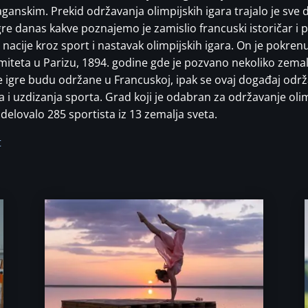
aganskim. Prekid održavanja olimpijskih igara trajalo je sve 
gre danas kakve poznajemo je zamislio francuski istoričar i
 nacije kroz sport i nastavak olimpijskih igara. On je pokrenu
eta u Parizu, 1894. godine gde je pozvano nekoliko zemal
ke igre budu održane u Francuskoj, ipak se ovaj događaj održ
a i uzdizanja sporta. Grad koji je odabran za održavanje olimp
udelovalo 285 sportista iz 13 zemalja sveta.
t