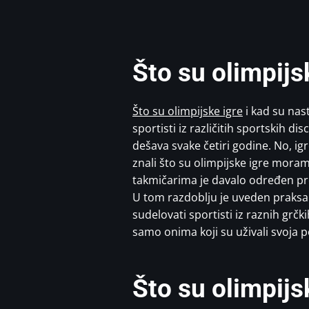
Što su olimpijs
Što su olimpijske igre
i kad su nas
sportisti iz različitih sportskih 
dešava svake četiri godine. No, ig
znali što su olimpijske igre mora
takmičarima je davalo određen pre
U tom razdoblju je uveden praksa 
sudelovati sportisti iz raznih grčk
samo onima koji su uživali svoja 
Što su olimpijs