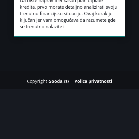
Da biste napravili efikasan plan otplate
kredita, prvo morate detaljno analizirati svoju
trenutnu financijsku situaciju. Ovaj korak je
ključan jer vam omogućava da razumete gde
se trenutno nalazite i
Copyright
Gooda.rs/
|
Polica privatnosti