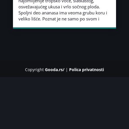
najomiljenije tropsko voće, slatkastog,
osvežavajućeg ukusa i vrlo sočnog ploda.
Spoljni deo ananasa ima veoma grubu koru i
veliko lišće. Poznat je ne samo po svom i
Copyright
Gooda.rs/
|
Polica privatnosti