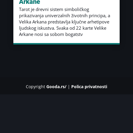
Arkane
Tarot je drevni sistem simboličkog
prikazivanja univerzalnih životnih principa, a
Velika Arkana predstavlja ključne arhetipove
ljudskog iskustva. Svaka od 22 karte Velike
Arkane nosi sa sobom bogatstv
Copyright
Gooda.rs/
|
Polica privatnosti