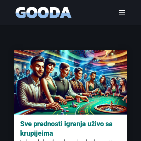
Sve prednosti igranja uživo sa
krupijeima