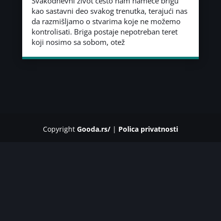
Svakodnevni život često nam nameće brigu
kao sastavni deo svakog trenutka, terajući nas
da razmišljamo o stvarima koje ne možemo
kontrolisati. Briga postaje nepotreban teret
koji nosimo sa sobom, otež
Copyright
Gooda.rs/
|
Polica privatnosti