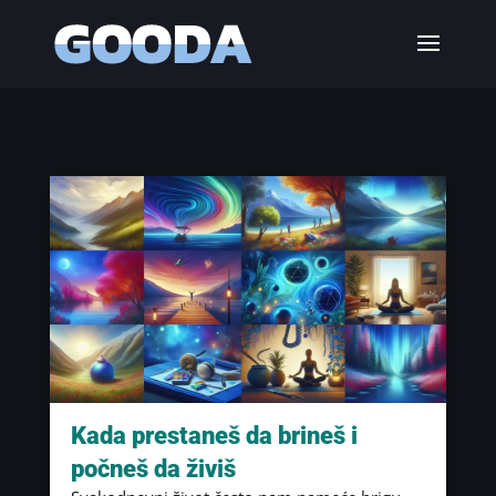
Kada prestaneš da brineš i
počneš da živiš