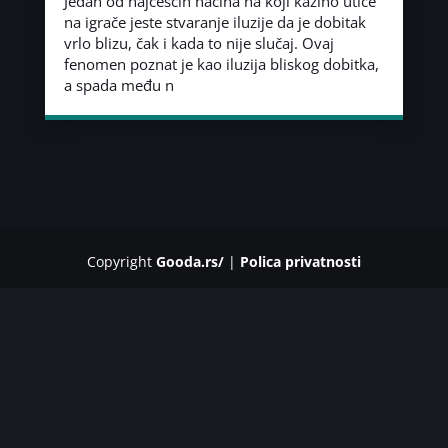
Jedan od najčešćih načina na koji kazino utiče
na igrače jeste stvaranje iluzije da je dobitak
vrlo blizu, čak i kada to nije slučaj. Ovaj
fenomen poznat je kao iluzija bliskog dobitka,
a spada među n
Copyright
Gooda.rs/
|
Polica privatnosti