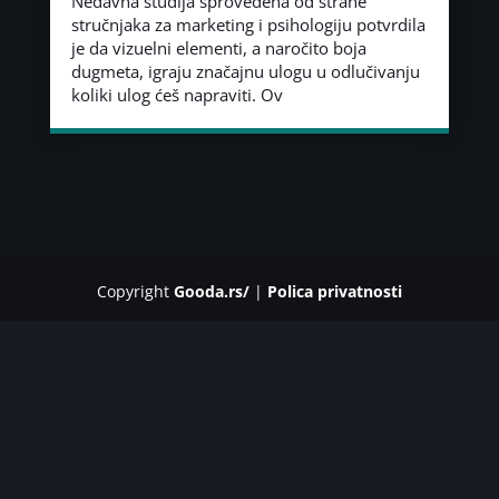
Nedavna studija sprovedena od strane
stručnjaka za marketing i psihologiju potvrdila
je da vizuelni elementi, a naročito boja
dugmeta, igraju značajnu ulogu u odlučivanju
koliki ulog ćeš napraviti. Ov
Copyright
Gooda.rs/
|
Polica privatnosti