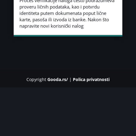
Proces verifikacije naloga često podrazumeva
proveru ličnih podataka, kao i potvrdu
identiteta putem dokumenata poput lične
karte, pasoša ili izvoda iz banke. Nakon što
napravite novi korisnički nalog
Copyright
Gooda.rs/
|
Polica privatnosti