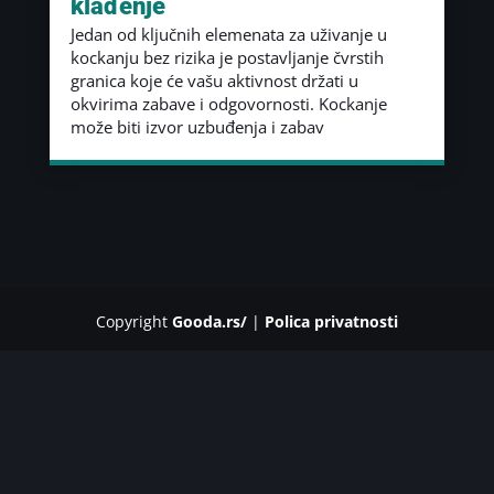
klađenje
Jedan od ključnih elemenata za uživanje u
kockanju bez rizika je postavljanje čvrstih
granica koje će vašu aktivnost držati u
okvirima zabave i odgovornosti. Kockanje
može biti izvor uzbuđenja i zabav
Copyright
Gooda.rs/
|
Polica privatnosti