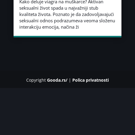
Kako deluje viagra na muškarce? Aktivan
seksualni život spada u najvažniji stub
kvaliteta života. Poznato je da zadovoljavajući
seksualni odnos podrazumeva veoma složenu
interakciju emocija, načina ži
Copyright
Gooda.rs/
|
Polica privatnosti