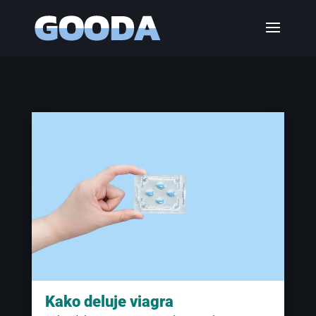
Kako deluje viagra