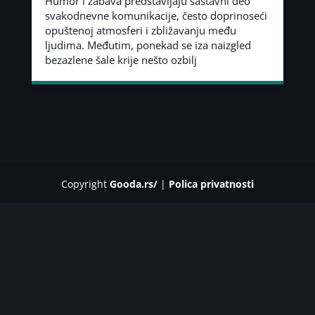
Humor i zabava predstavljaju sastavni deo
svakodnevne komunikacije, često doprinoseći
opuštenoj atmosferi i zbližavanju među
ljudima. Međutim, ponekad se iza naizgled
bezazlene šale krije nešto ozbilj
Copyright
Gooda.rs/
|
Polica privatnosti