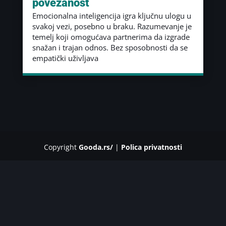
povezanost
Emocionalna inteligencija igra ključnu ulogu u
svakoj vezi, posebno u braku. Razumevanje je
temelj koji omogućava partnerima da izgrade
snažan i trajan odnos. Bez sposobnosti da se
empatički uživljava
Copyright
Gooda.rs/
|
Polica privatnosti