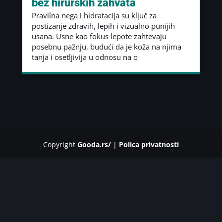
bez hirurških zahvata
Pravilna nega i hidratacija su ključ za
postizanje zdravih, lepih i vizualno punijih
usana. Usne kao fokus lepote zahtevaju
posebnu pažnju, budući da je koža na njima
tanja i osetljivija u odnosu na o
Copyright
Gooda.rs/
|
Polica privatnosti