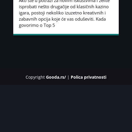
Ako ste u potrazi za novim iskustvima i želite
isprobati nešto drugačije od klasičnih kazino
igara, postoji nekoliko izuzetno kreativnih i
zabavnih opcija koje će vas oduševiti. Kada
govorimo o Top 5
Copyright
Gooda.rs/
|
Polica privatnosti