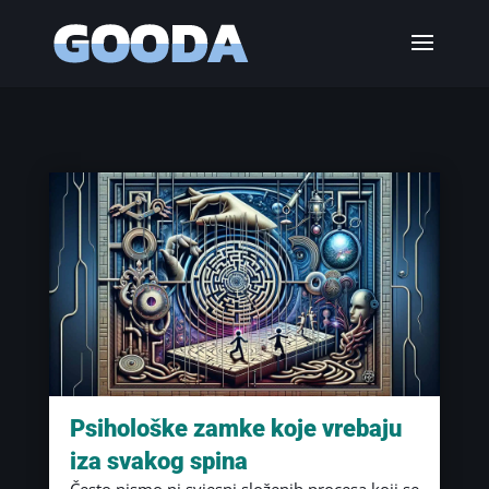
Psihološke zamke koje vrebaju
iza svakog spina
Često nismo ni svjesni složenih procesa koji se