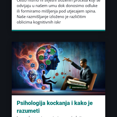
odvijaju u našem umu dok donosimo odluke
ili formiramo mišljenja pod utjecajem spina.
Naše razmišljanje izloženo je različitim
oblicima kognitivnih iskr
Psihologija kockanja i kako je
razumeti