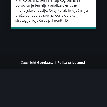
Prvi korak u izradi finansijskog plana za
porodicu je temeljna analiza trenutne
finansijske situacije. Ovaj korak je ključan jer
pruža osnovu za sve naredne odluke i
strategije koje će se primeniti. D
Copyright
Gooda.rs/
|
Polica privatnosti