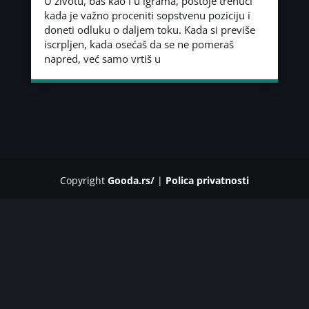
U životu, baš kao i u igrama, postoje trenuci
kada je važno proceniti sopstvenu poziciju i
doneti odluku o daljem toku. Kada si previše
iscrpljen, kada osećaš da se ne pomeraš
napred, već samo vrtiš u
Copyright
Gooda.rs/
|
Polica privatnosti