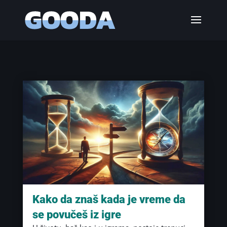
Kako da znaš kada je vreme da
se povučeš iz igre