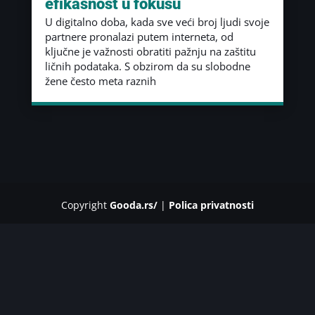
efikasnost u fokusu
U digitalno doba, kada sve veći broj ljudi svoje
partnere pronalazi putem interneta, od
ključne je važnosti obratiti pažnju na zaštitu
ličnih podataka. S obzirom da su slobodne
žene često meta raznih
Copyright
Gooda.rs/
|
Polica privatnosti