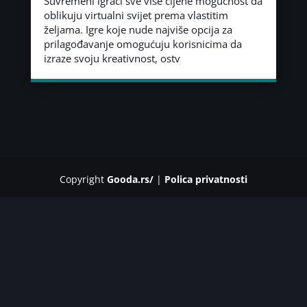
Suvremeni igrači sve više cijene mogućnost da
oblikuju virtualni svijet prema vlastitim
željama. Igre koje nude najviše opcija za
prilagođavanje omogućuju korisnicima da
izraze svoju kreativnost, ostv
Copyright
Gooda.rs/
|
Polica privatnosti