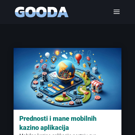
Prednosti i mane mobilnih
kazino aplikacija