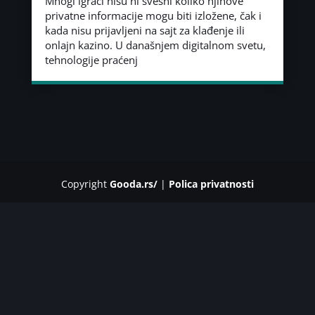
Mnogi igrači nisu ni svesni koliko njihove
privatne informacije mogu biti izložene, čak i
kada nisu prijavljeni na sajt za klađenje ili
onlajn kazino. U današnjem digitalnom svetu,
tehnologije praćenj
Copyright
Gooda.rs/
|
Polica privatnosti