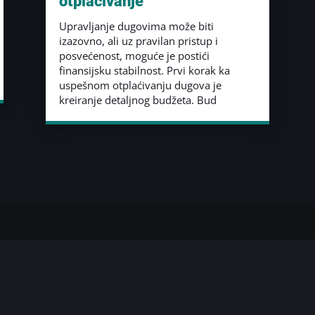
otplaćivanje
Upravljanje dugovima može biti
izazovno, ali uz pravilan pristup i
posvećenost, moguće je postići
finansijsku stabilnost. Prvi korak ka
uspešnom otplaćivanju dugova je
kreiranje detaljnog budžeta. Bud