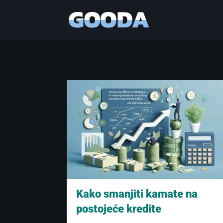
Kako smanjiti kamate na
postojeće kredite