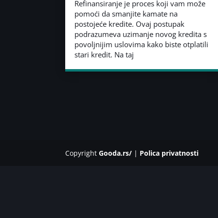
Refinansiranje je proces koji vam može
pomoći da smanjite kamate na
postojeće kredite. Ovaj postupak
podrazumeva uzimanje novog kredita s
povoljnijim uslovima kako biste otplatili
stari kredit. Na taj
Copyright
Gooda.rs/
|
Polica privatnosti