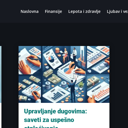
Naslovna
Finansije
Lepota i zdravlje
Ljubav i ve
Upravljanje dugovima:
saveti za uspešno