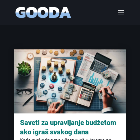
Saveti za upravljanje budžetom
ako igraš svakog dana
Kada svakodnevno učestvuješ u igrama na