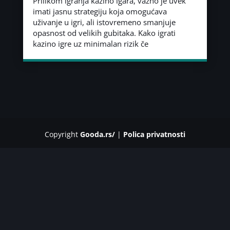
Prilikom igranja kazino igara, važno je uvek
imati jasnu strategiju koja omogućava
uživanje u igri, ali istovremeno smanjuje
opasnost od velikih gubitaka. Kako igrati
kazino igre uz minimalan rizik če
Copyright
Gooda.rs/
|
Polica privatnosti